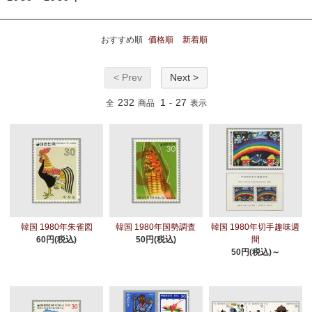
おすすめ順
価格順
新着順
< Prev
Next >
232
1
27
全
商品
-
表示
韓国 1980年朱雀図
韓国 1980年国勢調査
韓国 1980年切手趣味週
60円(税込)
50円(税込)
間
50円(税込)～