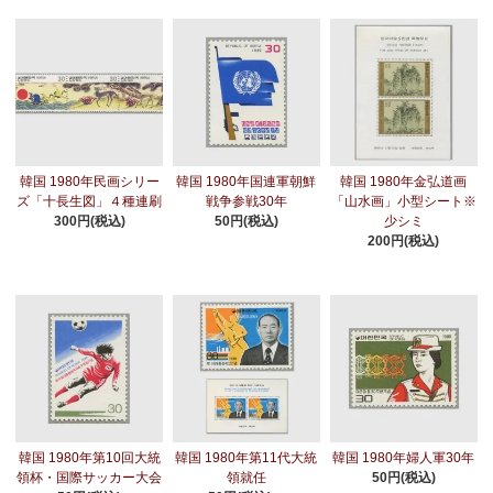
韓国 1980年民画シリー
韓国 1980年国連軍朝鮮
韓国 1980年金弘道画
ズ「十長生図」４種連刷
戦争参戦30年
「山水画」小型シート※
300円(税込)
50円(税込)
少シミ
200円(税込)
韓国 1980年第10回大統
韓国 1980年第11代大統
韓国 1980年婦人軍30年
領杯・国際サッカー大会
領就任
50円(税込)