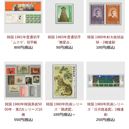
韓国 1981年普通切手
韓国 1983年普通切手
韓国 1980年朴大統領追
「ムクゲ」切手帳
「瞻星台」
悼・2種連刷
800円(税込)
50円(税込)
100円(税込)
韓国 1980年韓国美術50
韓国 1980年民画シリー
韓国 1980年民画シリー
00年・第2次シリーズ10
ズ「鵲虎図」
ズ「日月崑崙図」2種連
種
100円(税込)～
刷
550円(税込)
250円(税込)