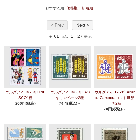
おすすめ順
価格順
新着順
< Prev
Next >
61
1
27
全
商品
-
表示
ウルグアイ 1970年UNE
ウルグアイ 1963年FAO
ウルグアイ 1963年Alfer
SCO4種
キャンペーン2種
ez Camporaヨット世界
200円(税込)
70円(税込)～
一周2種
70円(税込)～