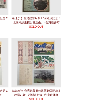
政記念２
絵はがき 台湾総督府第17回始政記念「
北回帰線主標と独立山」 -台湾総督府
SOLD OUT
記念第１
絵はがき 台湾総督府始政第30回記念3
府
種揃い袋・説明書付き -台湾総督府
SOLD OUT