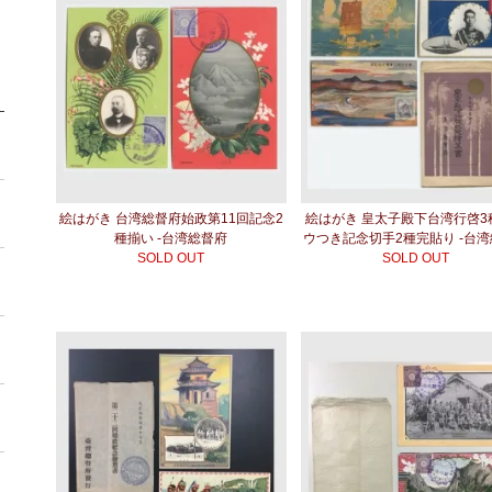
絵はがき 台湾総督府始政第11回記念2
絵はがき 皇太子殿下台湾行啓3
種揃い -台湾総督府
ウつき記念切手2種完貼り -台
SOLD OUT
SOLD OUT