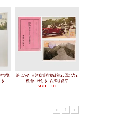
台湾博覧
絵はがき 台湾総督府始政第28回記念2
付き
種揃い袋付き -台湾総督府
SOLD OUT
<
1
>