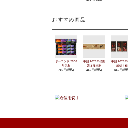
おすすめ商品
ポーランド 2008
中国 2026年出圉
中国 2026
年気象
図３種連刷
篆刻４種
700円(税込)
460円(税込)
560円(税込