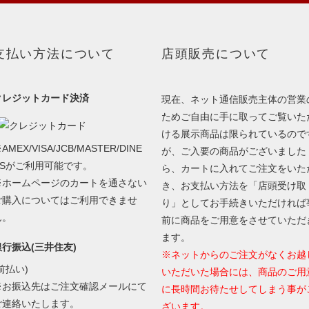
支払い方法について
店頭販売について
クレジットカード決済
現在、ネット通信販売主体の営業
ためご自由に手に取ってご覧いた
ける展示商品は限られているので
AMEX/VISA/JCB/MASTER/DINE
が、ご入要の商品がございました
RSがご利用可能です。
ら、カートに入れてご注文をいた
※ホームページのカートを通さない
き、お支払い方法を「店頭受け取
ご購入についてはご利用できませ
り」としてお手続きいただければ
ん。
前に商品をご用意をさせていただ
ます。
銀行振込(三井住友)
※ネットからのご注文がなくお越
前払い)
いただいた場合には、商品のご用
※お振込先はご注文確認メールにて
に長時間お待たせしてしまう事が
ご連絡いたします。
ざいます。