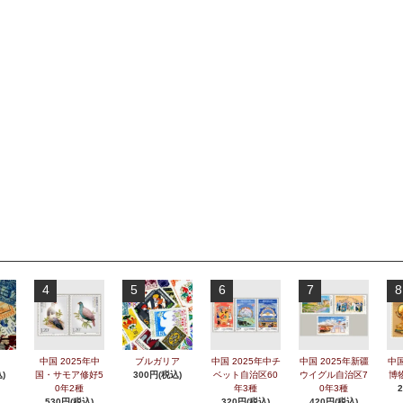
4
5
6
7
8
中国 2025年中
ブルガリア
中国 2025年中チ
中国 2025年新疆
中国
)
国・サモア修好5
300円(税込)
ベット自治区60
ウイグル自治区7
博
0年2種
年3種
0年3種
530円(税込)
320円(税込)
420円(税込)