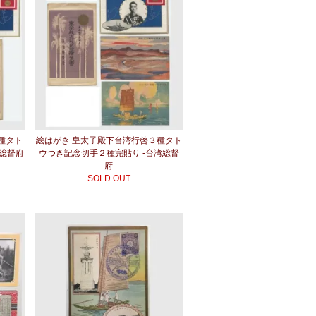
種タト
絵はがき 皇太子殿下台湾行啓３種タト
湾総督府
ウつき記念切手２種完貼り -台湾総督
府
SOLD OUT