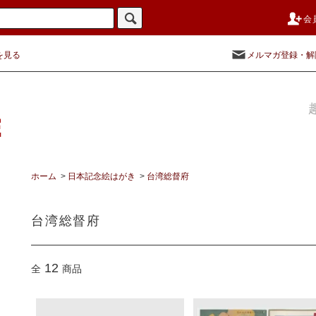
会
を見る
メルマガ登録・解
ホーム
>
日本記念絵はがき
>
台湾総督府
台湾総督府
12
全
商品