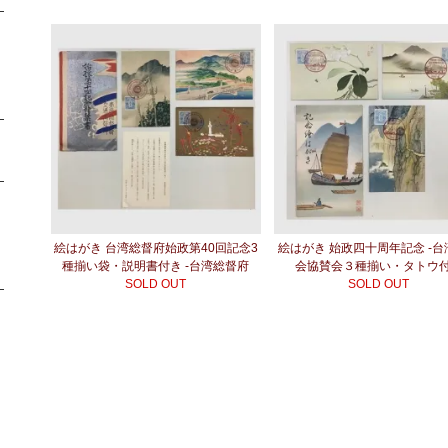
絵はがき 台湾総督府始政第40回記念3
絵はがき 始政四十周年記念 -
種揃い袋・説明書付き -台湾総督府
会協賛会３種揃い・タトウ
SOLD OUT
SOLD OUT