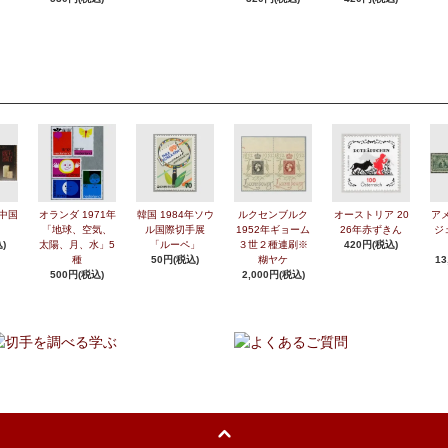
年中国
オランダ 1971年
韓国 1984年ソウ
ルクセンブルク
オーストリア 20
アメ
「地球、空気、
ル国際切手展
1952年ギョーム
26年赤ずきん
ジ
)
太陽、月、水」5
「ルーペ」
３世２種連刷※
420円(税込)
種
50円(税込)
糊ヤケ
13
500円(税込)
2,000円(税込)