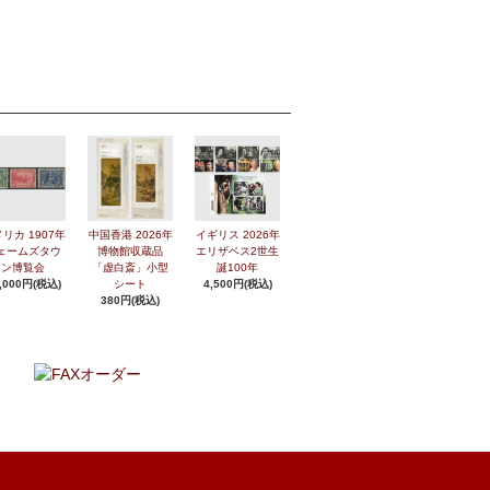
リカ 1907年
中国香港 2026年
イギリス 2026年
ェームズタウ
博物館収蔵品
エリザベス2世生
ン博覧会
「虚白斎」小型
誕100年
,000円(税込)
シート
4,500円(税込)
380円(税込)