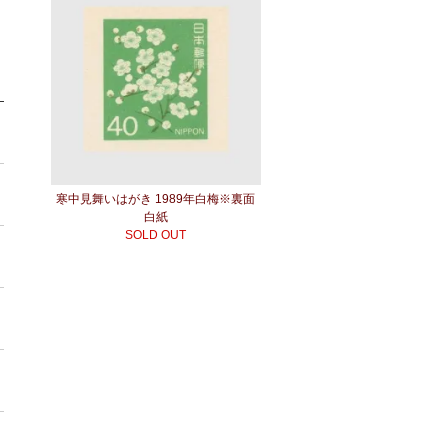
寒中見舞いはがき 1989年白梅※裏面
白紙
SOLD OUT