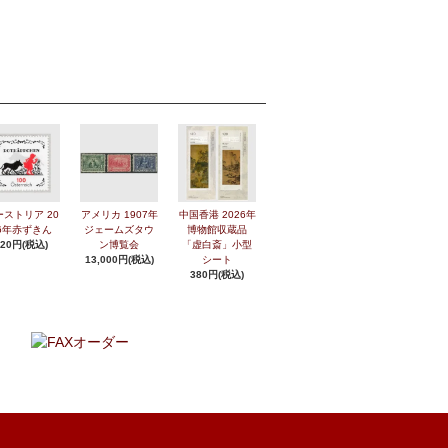
ーストリア 20
アメリカ 1907年
中国香港 2026年
6年赤ずきん
ジェームズタウ
博物館収蔵品
420円(税込)
ン博覧会
「虚白斎」小型
13,000円(税込)
シート
380円(税込)