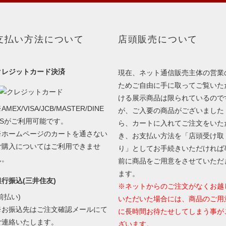
支払い方法について
店頭販売について
クレジットカード決済
現在、ネット通信販売主体の営業
ためご自由に手に取ってご覧いた
ける展示商品は限られているので
AMEX/VISA/JCB/MASTER/DINE
が、ご入要の商品がございました
RSがご利用可能です。
ら、カートに入れてご注文をいた
※ホームページのカートを通さない
き、お支払い方法を「店頭受け取
ご購入についてはご利用できませ
り」としてお手続きいただければ
ん。
前に商品をご用意をさせていただ
ます。
銀行振込(三井住友)
※ネットからのご注文がなくお越
前払い)
いただいた場合には、商品のご用
※お振込先はご注文確認メールにて
に長時間お待たせしてしまう事が
ご連絡いたします。
ざいます。