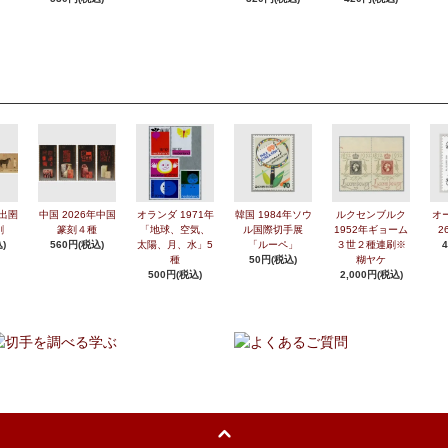
年出圉
中国 2026年中国
オランダ 1971年
韓国 1984年ソウ
ルクセンブルク
オ
刷
篆刻４種
「地球、空気、
ル国際切手展
1952年ギョーム
2
)
560円(税込)
太陽、月、水」5
「ルーペ」
３世２種連刷※
種
50円(税込)
糊ヤケ
500円(税込)
2,000円(税込)