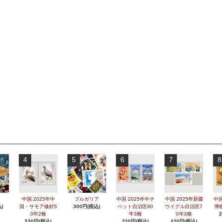
4
5
6
7
8
中国 2025年中
ブルガリア
中国 2025年中チ
中国 2025年新疆
中国
)
国・サモア修好5
300円(税込)
ベット自治区60
ウイグル自治区7
博
0年2種
年3種
0年3種
530円(税込)
320円(税込)
420円(税込)