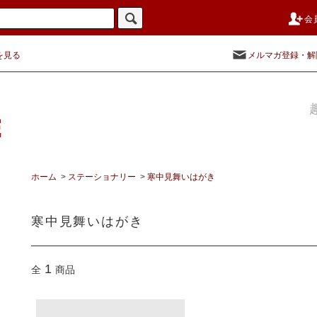
会
を見る
メルマガ登録・解
ホーム
>
ステーショナリー
>
寒中見舞いはがき
寒中見舞いはがき
1
全
商品