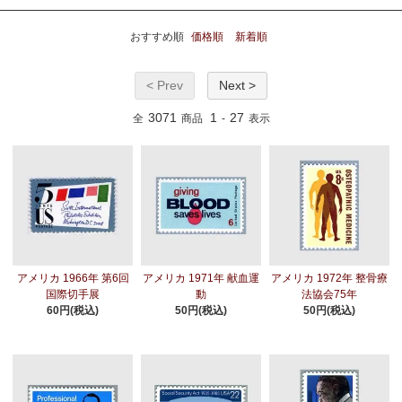
おすすめ順
価格順
新着順
< Prev
Next >
3071
1
27
全
商品
-
表示
アメリカ 1966年 第6回
アメリカ 1971年 献血運
アメリカ 1972年 整骨療
国際切手展
動
法協会75年
60円(税込)
50円(税込)
50円(税込)