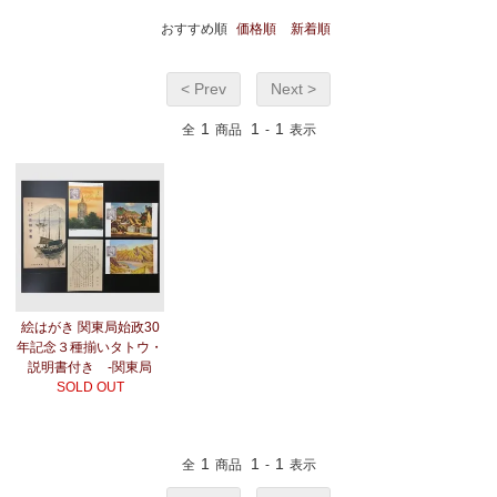
おすすめ順
価格順
新着順
< Prev
Next >
1
1
1
全
商品
-
表示
絵はがき 関東局始政30
年記念３種揃いタトウ・
説明書付き -関東局
SOLD OUT
1
1
1
全
商品
-
表示