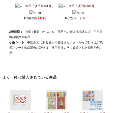
■ 2種連刷
410円
■ 小型シート
670円
2種連刷：
「A星＋B星」からなる、世界初の低緯度地球磁場・宇宙環
境科学探査衛星
小型シート：
中国西部にある酒泉衛星発射センターからの打ち上げ風
景。シート余白部分の球体は、澳門科技大学に設置された衛星地球
局。
よく一緒に購入されている商品