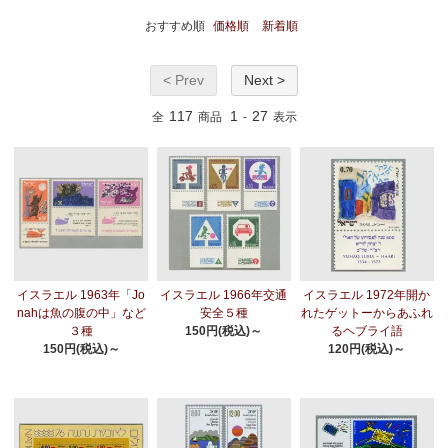
おすすめ順
価格順
新着順
< Prev
Next >
117
1
27
全
商品
-
表示
イスラエル 1963年「Jo
イスラエル 1966年交通
イスラエル 1972年開か
nahは魚の腹の中」など
安全５種
れたゲットーからあふれ
３種
150円(税込)～
るヘブライ語
150円(税込)～
120円(税込)～