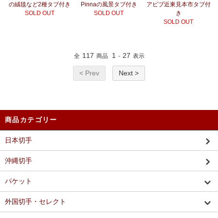
の絨毯など2種タブ付き
Pinnaの風景タブ付き
アビブ近東見本市タブ付
SOLD OUT
SOLD OUT
き
SOLD OUT
117
1
27
全
商品
-
表示
< Prev
Next >
商品カテゴリー
日本切手
沖縄切手
パケット
外国切手・セレクト