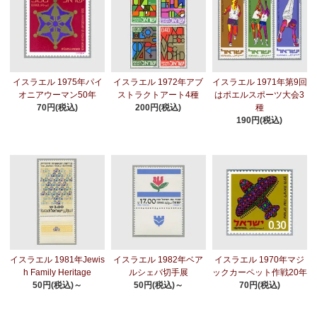
イスラエル 1975年パイ
イスラエル 1972年アブ
イスラエル 1971年第9回
オニアウーマン50年
ストラクトアート4種
はポエルスポーツ大会3
70円(税込)
200円(税込)
種
190円(税込)
イスラエル 1981年Jewis
イスラエル 1982年ベア
イスラエル 1970年マジ
h Family Heritage
ルシェバ切手展
ックカーペット作戦20年
50円(税込)～
50円(税込)～
70円(税込)