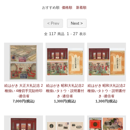
おすすめ順
価格順
新着順
< Prev
Next >
117
1
27
全
商品
-
表示
絵はがき 大正大礼記念 2
絵はがき 昭和大礼記念2
絵はがき 昭和大礼記念2
種揃い 4種切手完貼特印
種揃いタトウ・説明書付
種揃いタトウ・説明書付
-逓信省
き -逓信省
き -逓信省
7,000円(税込)
1,300円(税込)
1,300円(税込)