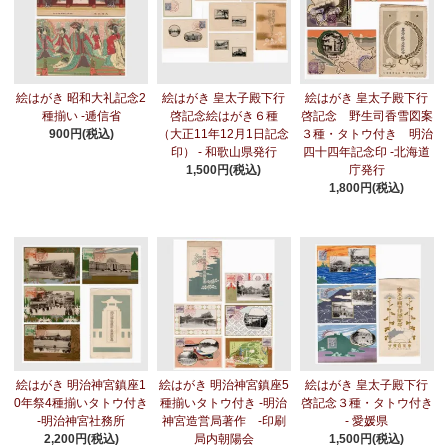
絵はがき 昭和大礼記念2
絵はがき 皇太子殿下行
絵はがき 皇太子殿下行
種揃い -逓信省
啓記念絵はがき６種
啓記念 野生司香雪図案
900円(税込)
（大正11年12月1日記念
３種・タトウ付き 明治
印） - 和歌山県発行
四十四年記念印 -北海道
1,500円(税込)
庁発行
1,800円(税込)
絵はがき 明治神宮鎮座1
絵はがき 明治神宮鎮座5
絵はがき 皇太子殿下行
0年祭4種揃いタトウ付き
種揃いタトウ付き -明治
啓記念３種・タトウ付き
-明治神宮社務所
神宮造営局著作 -印刷
- 愛媛県
2,200円(税込)
局内朝陽会
1,500円(税込)