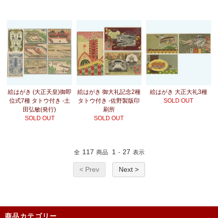
絵はがき (大正天皇)御即
絵はがき 御大礼記念2種
絵はがき 大正大礼3種
位式7種 タトウ付き -土
タトウ付き -佐野製版印
SOLD OUT
田弘敏(発行)
刷所
SOLD OUT
SOLD OUT
117
1
27
全
商品
-
表示
< Prev
Next >
商品カテゴリー