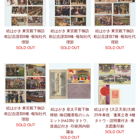
絵はがき 東宮殿下御訪
絵はがき 東宮殿下御訪
絵はがき 東宮殿下御訪
欧記念謹寫8種 -報知社代
欧記念謹寫8種 -報知社代
欧記念謹寫7種 -報知社代
理部
理部
理部
SOLD OUT
SOLD OUT
SOLD OUT
絵はがき 東宮殿下御訪
絵はがき 皇太子殿下御
絵はがき (大正天皇)大婚
欧記念謹寫6種 -報知社代
帰朝 -御召艦香取のシル
25年奉祝 蓬莱之巻 4種
理部
エット(na10b) タトウ、
タトウ・説明書付き -東
SOLD OUT
巡遊記付き -印刷局内朝
京図案印刷
陽会
SOLD OUT
SOLD OUT