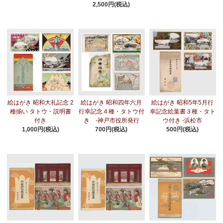
2,500円(税込)
絵はがき 昭和大礼記念 2
絵はがき 昭和四年六月
絵はがき 昭和5年5月行
種揃い タトウ・説明書
行幸記念４種・タトウ付
幸記念絵葉書３種・タト
付き
き -神戸市役所発行
ウ付き -浜松市
1,000円(税込)
700円(税込)
500円(税込)