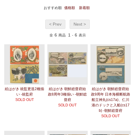
おすすめ順
価格順
新着順
< Prev
Next >
6
1
6
全
商品
-
表示
絵はがき 統監更迭2種揃
絵はがき 朝鮮総督府始
絵はがき 朝鮮総督府始
い -統監府
政8周年3種揃い -朝鮮総
政9周年 日本海横断航路
SOLD OUT
督府
船立神丸(cs17a)、仁川
SOLD OUT
港のドックと入船(cs17
b) -朝鮮総督府
SOLD OUT