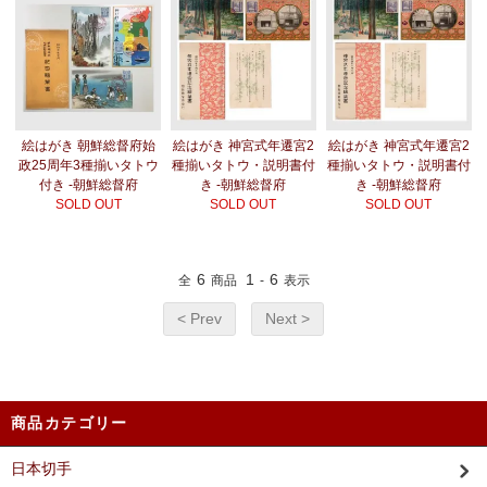
絵はがき 朝鮮総督府始
絵はがき 神宮式年遷宮2
絵はがき 神宮式年遷宮2
政25周年3種揃いタトウ
種揃いタトウ・説明書付
種揃いタトウ・説明書付
付き -朝鮮総督府
き -朝鮮総督府
き -朝鮮総督府
SOLD OUT
SOLD OUT
SOLD OUT
6
1
6
全
商品
-
表示
< Prev
Next >
商品カテゴリー
日本切手