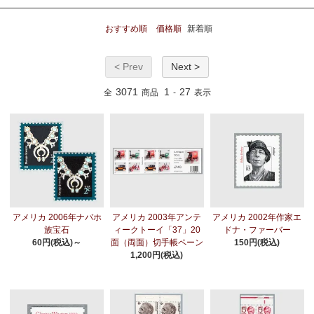
おすすめ順
価格順
新着順
< Prev
Next >
3071
1
27
全
商品
-
表示
アメリカ 2006年ナバホ
アメリカ 2003年アンテ
アメリカ 2002年作家エ
族宝石
ィークトーイ「37」20
ドナ・ファーバー
60円(税込)～
面（両面）切手帳ペーン
150円(税込)
1,200円(税込)