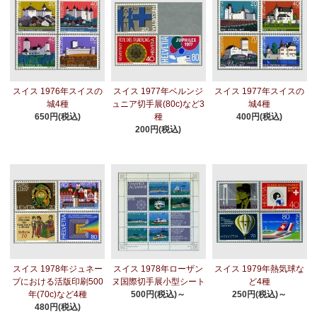
スイス 1976年スイスの
スイス 1977年ベルンジ
スイス 1977年スイスの
城4種
ュニア切手展(80c)など3
城4種
650円(税込)
種
400円(税込)
200円(税込)
スイス 1978年ジュネー
スイス 1978年ローザン
スイス 1979年熱気球な
ブにおける活版印刷500
ヌ国際切手展小型シート
ど4種
年(70c)など4種
500円(税込)～
250円(税込)～
480円(税込)