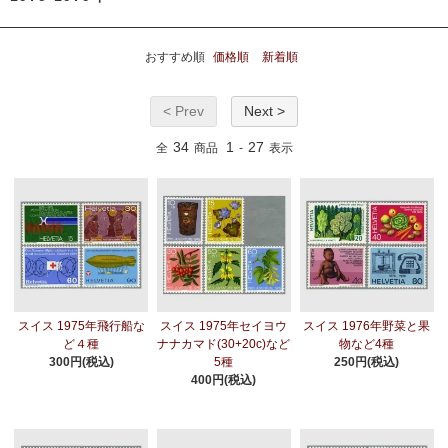
おすすめ順
価格順
新着順
< Prev
Next >
34
1
27
全
商品
-
表示
スイス 1975年飛行船な
スイス 1975年セイヨウ
スイス 1976年野菜と果
ど４種
ナナカマド(30+20c)など
物など4種
300円(税込)
5種
250円(税込)
400円(税込)