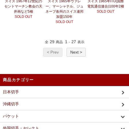
スイス 1967年12世紀の
スイス 1965年ヴァレ
スイス 1965年ITU(国際
セントマーチン教会の天
ー、マーシャテル、ジュ
電気通信連合)100年2種
井画など5種
ネーブ各州のスイス連邦
SOLD OUT
SOLD OUT
加盟150年
SOLD OUT
29
1
27
全
商品
-
表示
< Prev
Next >
商品カテゴリー
日本切手
沖縄切手
パケット
外国切手・セレクト