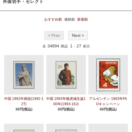
外国切手・セレクト
おすすめ順
価格順
新着順
< Prev
Next >
34894
1
27
全
商品
-
表示
中国 1992年媽祖(1992-1
中国 1993年楊虎城生誕1
アルゼンチン 1963年FA
2T)
00年(1993-16J)
Oキャンペーン
30円(税込)
30円(税込)
40円(税込)