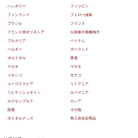
ハンガリー
フィリピン
フィンランド
フェロー諸島
ブラジル
フランス
フランス領ポリネシア
仏領南方南極地方
ブルガリア
ベトナム
ベルギー
ポーランド
ポルトガル
香港
マカオ
マルタ
メキシコ
モナコ
ユーゴスラビア
リトアニア
リヒテンシュタイン
ルーマニア
ルクセンブルク
ロシア
国連
その他
ポスタルグッズ
再入荷未定商品