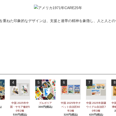
を重ねた印象的なデザインは、支援と連帯の精神を象徴し、人と人との
4
5
6
7
8
中国 2025年中
ブルガリア
中国 2025年中チ
中国 2025年新疆
中国
)
国・サモア修好5
300円(税込)
ベット自治区60
ウイグル自治区7
博
0年2種
年3種
0年3種
530円(税込)
320円(税込)
420円(税込)