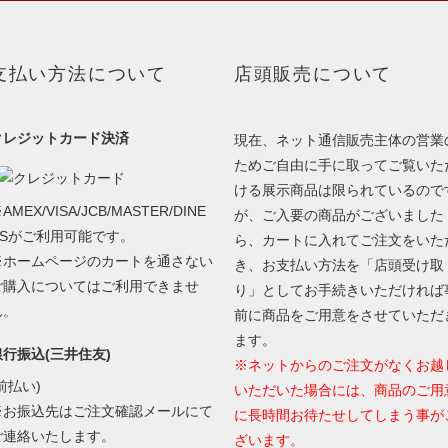
支払い方法について
店頭販売について
クレジットカード決済
現在、ネット通信販売主体の営業
ためご自由に手に取ってご覧いた
ける展示商品は限られているので
AMEX/VISA/JCB/MASTER/DINE
が、ご入要の商品がございました
RSがご利用可能です。
ら、カートに入れてご注文をいた
※ホームページのカートを通さない
き、お支払い方法を「店頭受け取
ご購入についてはご利用できませ
り」としてお手続きいただければ
ん。
前に商品をご用意をさせていただ
ます。
銀行振込(三井住友)
※ネットからのご注文がなくお越
前払い)
いただいた場合には、商品のご用
※お振込先はご注文確認メールにて
に長時間お待たせしてしまう事が
ご連絡いたします。
ざいます。