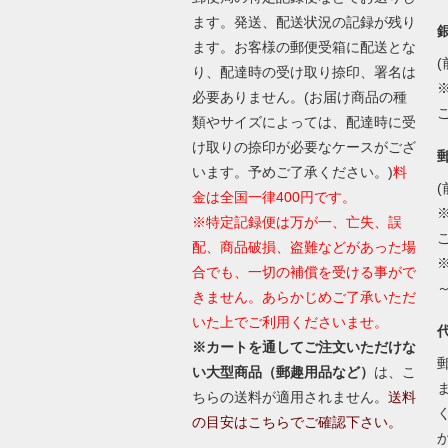
ます。発送、配送状況の記録が残り
ます。お客様の郵便受箱に配送とな
(
り、配達時の受け取り捺印、署名は
必要ありません。(お届け商品の種
類やサイズによっては、配達時に受
け取りの捺印が必要なケースがござ
います。予めご了承ください。)
料
(
金は全国一律400円です。
※特定記録便は万が一、亡失、誤
配、商品破損、盗難などがあった場
合でも、一切の補償を受ける事がで
きません。あらかじめご了承いただ
いた上でご利用くださいませ。
※カートを通してご注文いただけな
い大型商品（郵趣用品など）
は、こ
ちらの送料が適用されません。
送料
の目安はこちらでご確認下さい。