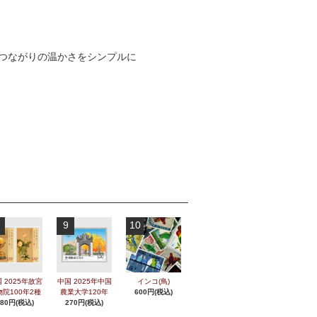
つながりの温かさをシンプルに
9
10
 2025年故宮
中国 2025年中国
インコ(鳥)
物院100年2種
農業大学120年
600円(税込)
280円(税込)
270円(税込)