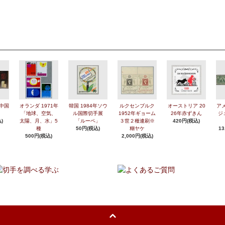
年中国
オランダ 1971年
韓国 1984年ソウ
ルクセンブルク
オーストリア 20
アメ
「地球、空気、
ル国際切手展
1952年ギョーム
26年赤ずきん
ジ
)
太陽、月、水」5
「ルーペ」
３世２種連刷※
420円(税込)
種
50円(税込)
糊ヤケ
13
500円(税込)
2,000円(税込)