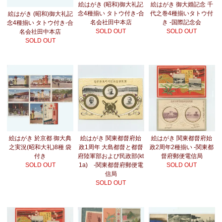
絵はがき (昭和)御大礼記
絵はがき 御大婚記念 千
念4種揃い タトウ付き-合
代之巻4種揃いタトウ付
絵はがき (昭和)御大礼記
名会社田中本店
き -国際記念会
念4種揃い タトウ付き-合
SOLD OUT
SOLD OUT
名会社田中本店
SOLD OUT
絵はがき 於京都 御大典
絵はがき 関東都督府始
絵はがき 関東都督府始
之実況(昭和大礼)8種 袋
政1周年 大島都督と都督
政2周年2種揃い -関東都
付き
府陸軍部および民政部(kt
督府郵便電信局
SOLD OUT
1a) -関東都督府郵便電
SOLD OUT
信局
SOLD OUT