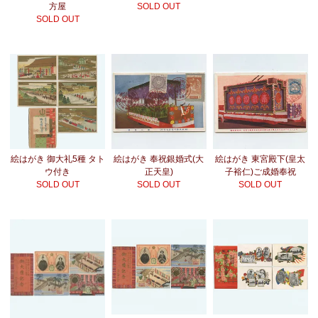
方屋
SOLD OUT
SOLD OUT
絵はがき 御大礼5種 タト
絵はがき 奉祝銀婚式(大
絵はがき 東宮殿下(皇太
ウ付き
正天皇)
子裕仁)ご成婚奉祝
SOLD OUT
SOLD OUT
SOLD OUT