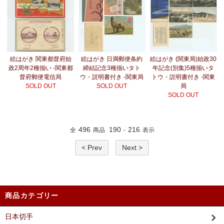
絵はがき 関東都督府始
絵はがき 日満郵便条約
絵はがき (関東局)始政30
政2周年2種揃い -関東都
締結記念3種揃いタト
年記念(別集)5種揃いタ
督府郵便電信局
ウ・説明書付き -関東局
トウ・説明書付き -関東
SOLD OUT
SOLD OUT
局
SOLD OUT
496
190
216
全
商品
-
表示
< Prev
Next >
商品カテゴリー
日本切手