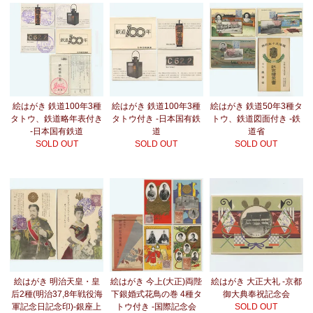
絵はがき 鉄道100年3種
絵はがき 鉄道100年3種
絵はがき 鉄道50年3種タ
タトウ、鉄道略年表付き
タトウ付き -日本国有鉄
トウ、鉄道図面付き -鉄
-日本国有鉄道
道
道省
SOLD OUT
SOLD OUT
SOLD OUT
絵はがき 明治天皇・皇
絵はがき 今上(大正)両陛
絵はがき 大正大礼 -京都
后2種(明治37,8年戦役海
下銀婚式花鳥の巻 4種タ
御大典奉祝記念会
軍記念日記念印)-銀座上
トウ付き -国際記念会
SOLD OUT