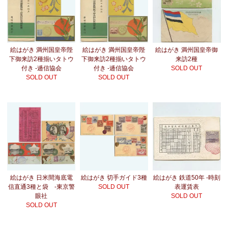
絵はがき 満州国皇帝陛
絵はがき 満州国皇帝陛
絵はがき 満州国皇帝御
下御来訪2種揃いタトウ
下御来訪2種揃いタトウ
来訪2種
付き -逓信協会
付き -逓信協会
SOLD OUT
SOLD OUT
SOLD OUT
絵はがき 日米間海底電
絵はがき 切手ガイド3種
絵はがき 鉄道50年 -時刻
信直通3種と袋 -東京警
SOLD OUT
表運賃表
眼社
SOLD OUT
SOLD OUT