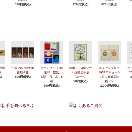
530円(税込)
320円(税込)
420円(税込)
年出圉
中国 2026年中国
オランダ 1971年
韓国 1984年ソウ
ルクセンブルク
オ
刷
篆刻４種
「地球、空気、
ル国際切手展
1952年ギョーム
2
)
560円(税込)
太陽、月、水」5
「ルーペ」
３世２種連刷※
種
50円(税込)
糊ヤケ
500円(税込)
2,000円(税込)