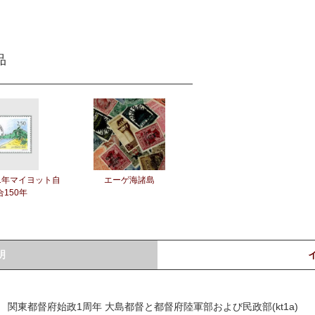
品
91年マイヨット自
エーゲ海諸島
150年
明
関東都督府始政1周年 大島都督と都督府陸軍部および民政部(kt1a)