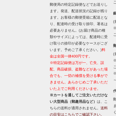
郵便局の特定記録便などでお送りし
ます。発送、配送状況の記録が残り
ます。お客様の郵便受箱に配送とな
(
り、配達時の受け取り捺印、署名は
必要ありません。(お届け商品の種
類やサイズによっては、配達時に受
け取りの捺印が必要なケースがござ
います。予めご了承ください。)
料
(
金は全国一律400円です。
※特定記録便は万が一、亡失、誤
配、商品破損、盗難などがあった場
合でも、一切の補償を受ける事がで
きません。あらかじめご了承いただ
いた上でご利用くださいませ。
※カートを通してご注文いただけな
い大型商品（郵趣用品など）
は、こ
ちらの送料が適用されません。
送料
の目安はこちらでご確認下さい。