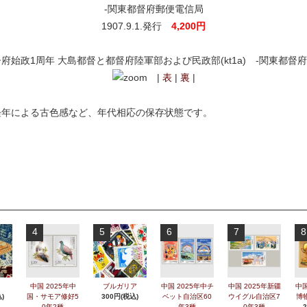
-関東都督府郵便電信局
1907.9.1.発行
4,200円
|
表
|
裏
|
経年による古色感など、年代相応の保存状態です。
4
5
6
7
8
中国 2025年中
ブルガリア
中国 2025年中チ
中国 2025年新疆
中国
)
国・サモア修好5
300円(税込)
ベット自治区60
ウイグル自治区7
博
0年2種
年3種
0年3種