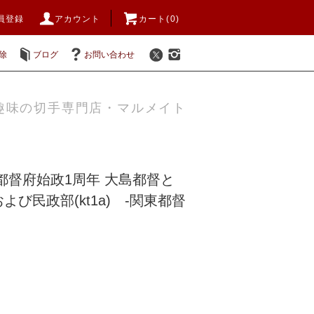
員登録
アカウント
カート(0)
除
ブログ
お問い合わせ
趣味の切手専門店・マルメイト
都督府始政1周年 大島都督と
び民政部(kt1a) -関東都督