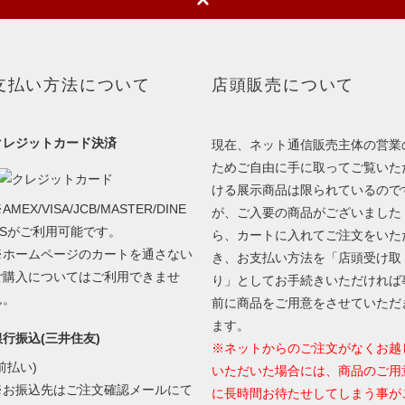
支払い方法について
店頭販売について
クレジットカード決済
現在、ネット通信販売主体の営業
ためご自由に手に取ってご覧いた
ける展示商品は限られているので
AMEX/VISA/JCB/MASTER/DINE
が、ご入要の商品がございました
RSがご利用可能です。
ら、カートに入れてご注文をいた
※ホームページのカートを通さない
き、お支払い方法を「店頭受け取
ご購入についてはご利用できませ
り」としてお手続きいただければ
ん。
前に商品をご用意をさせていただ
ます。
銀行振込(三井住友)
※ネットからのご注文がなくお越
前払い)
いただいた場合には、商品のご用
※お振込先はご注文確認メールにて
に長時間お待たせしてしまう事が