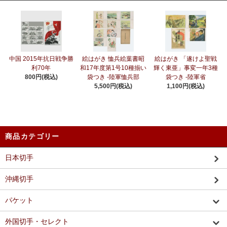
中国 2015年抗日戦争勝
絵はがき 恤兵絵葉書昭
絵はがき 「遂けよ聖戦
利70年
和17年度第1号10種揃い
輝く東亜」事変一年3種
800円(税込)
袋つき -陸軍恤兵部
袋つき -陸軍省
5,500円(税込)
1,100円(税込)
商品カテゴリー
日本切手
沖縄切手
パケット
外国切手・セレクト