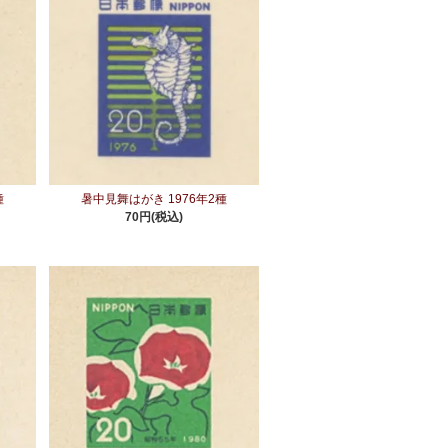
種
暑中見舞はがき 1976年2種
70円(税込)