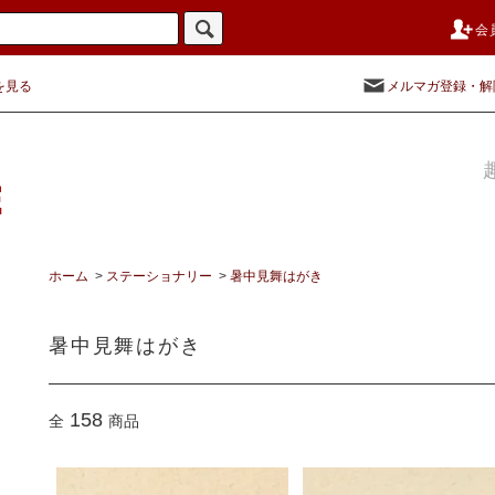
会
を見る
メルマガ登録・解
ホーム
>
ステーショナリー
>
暑中見舞はがき
暑中見舞はがき
158
全
商品