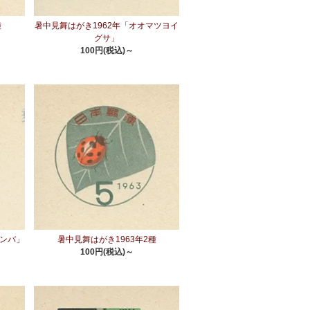
種
暑中見舞はがき1962年「オオマツヨイ
グサ」
100円(税込)～
カンバ」
暑中見舞はがき1963年2種
100円(税込)～