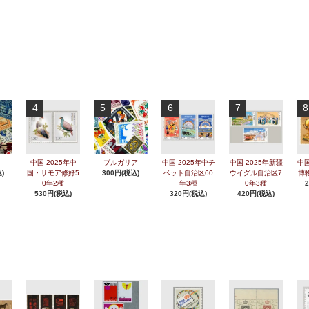
4
5
6
7
8
中国 2025年中
ブルガリア
中国 2025年中チ
中国 2025年新疆
中国
)
国・サモア修好5
300円(税込)
ベット自治区60
ウイグル自治区7
博
0年2種
年3種
0年3種
530円(税込)
320円(税込)
420円(税込)