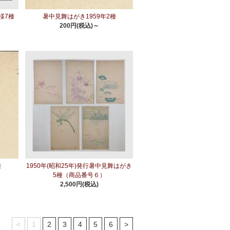
様7種
暑中見舞はがき1959年2種
200円(税込)～
種
1950年(昭和25年)発行暑中見舞はがき
5種（商品番号６）
2,500円(税込)
<
1
2
3
4
5
6
>