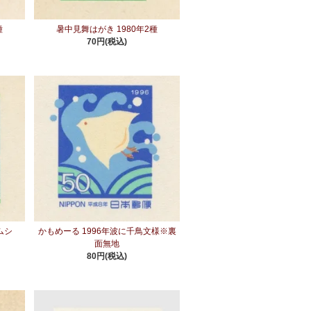
種
暑中見舞はがき 1980年2種
70円(税込)
ムシ
かもめーる 1996年波に千鳥文様※裏
面無地
80円(税込)