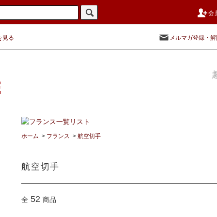
会
を見る
メルマガ登録・解
ホーム
>
フランス
>
航空切手
航空切手
52
全
商品