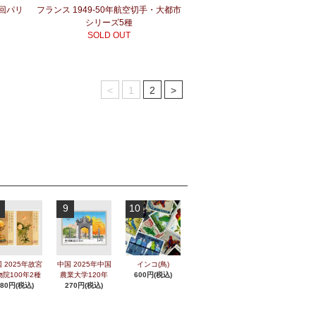
2回パリ
フランス 1949-50年航空切手・大都市
シリーズ5種
SOLD OUT
<
1
2
>
9
10
 2025年故宮
中国 2025年中国
インコ(鳥)
物院100年2種
農業大学120年
600円(税込)
280円(税込)
270円(税込)