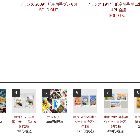
フランス 2009年航空切手ブレリオ
フランス 1947年航空切手 第1
SOLD OUT
UPU会議
SOLD OUT
4
5
6
7
8
中国 2025年中
ブルガリア
中国 2025年中チ
中国 2025年新疆
中国
)
国・サモア修好5
300円(税込)
ベット自治区60
ウイグル自治区7
博
0年2種
年3種
0年3種
530円(税込)
320円(税込)
420円(税込)