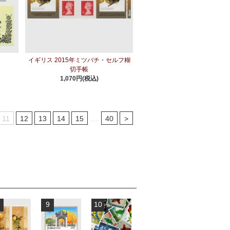
チ
イギリス 2015年ミツバチ・セルフ糊
切手帳
1,070円(税込)
...
11
12
13
14
15
40
>
9
10