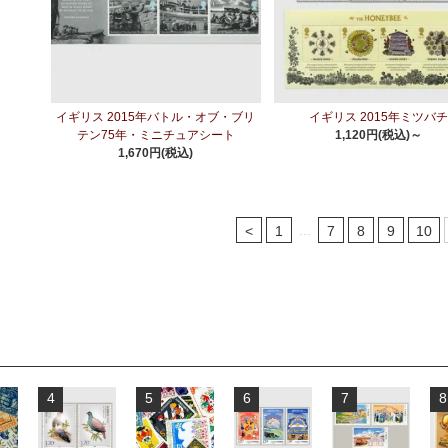
イギリス 2015年バトル・オブ・ブリ
イギリス 2015年ミツバ
テン75年・ミニチュアシート
1,120円(税込)～
1,670円(税込)
...
<
1
7
8
9
10
4
5
6
7
8