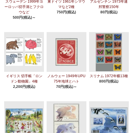
スウェーデン 1999年ヨ
東ドイツ 1961年シマウ
アルゼンチン 1973年連
ーロッパ切手湖とフクロ
マなど2種
邦警察150年
ウなど
750円(税込)
80円(税込)
500円(税込)～
イギリス 切手帳「ロン
ノルウェー 1949年UPU
スリナム 1972年蝶13種
ドン動物園」4種
75年地球とハト
800円(税込)
2,200円(税込)
70円(税込)～