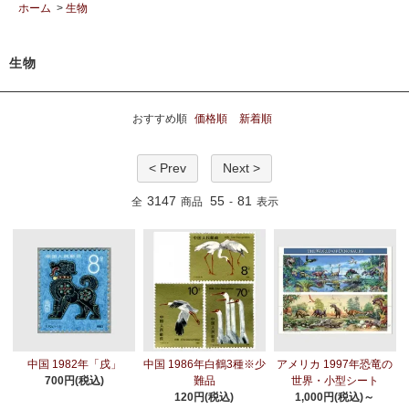
ホーム
>
生物
生物
おすすめ順
価格順
新着順
< Prev
Next >
3147
55
81
全
商品
-
表示
中国 1982年「戌」
中国 1986年白鶴3種※少
アメリカ 1997年恐竜の
700円(税込)
難品
世界・小型シート
120円(税込)
1,000円(税込)～