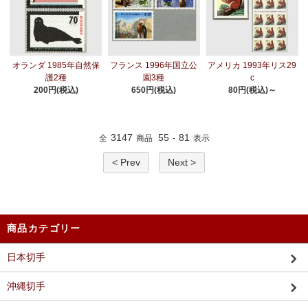
オランダ 1985年自然保
フランス 1996年国立公
アメリカ 1993年リス29
護2種
園3種
c
200円(税込)
650円(税込)
80円(税込)～
3147
55
81
全
商品
-
表示
< Prev
Next >
商品カテゴリー
日本切手
沖縄切手