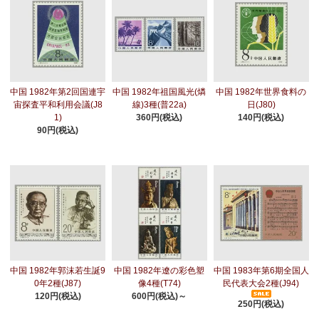
中国 1982年第2回国連宇
中国 1982年祖国風光(燐
中国 1982年世界食料の
宙探査平和利用会議(J8
線)3種(普22a)
日(J80)
1)
360円(税込)
140円(税込)
90円(税込)
中国 1982年郭沫若生誕9
中国 1982年遼の彩色塑
中国 1983年第6期全国人
0年2種(J87)
像4種(T74)
民代表大会2種(J94)
120円(税込)
600円(税込)～
250円(税込)