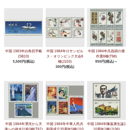
中国 1983年白鳥切手帳
中国 1984年ロサンゼル
中国 1984年呉昌碩の傑
(SB10)
ス・オリンピック大会6
作選8種(T98)
5,500円(税込)
種(J103)
950円(税込)～
300円(税込)
中国 1984年灤河から天
中国 1984年中華人民共
中国 1984年陳嘉庚生誕1
津への疎水計画3種(T97)
和国成立35周年5種(J10
10周年2種(J106)