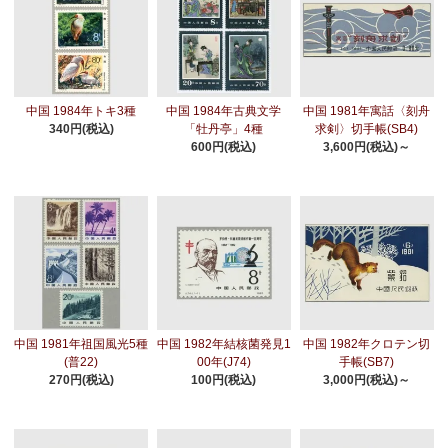
中国 1984年トキ3種
中国 1984年古典文学
中国 1981年寓話〈刻舟
340円(税込)
「牡丹亭」4種
求剣〉切手帳(SB4)
600円(税込)
3,600円(税込)～
中国 1981年祖国風光5種
中国 1982年結核菌発見1
中国 1982年クロテン切
(普22)
00年(J74)
手帳(SB7)
270円(税込)
100円(税込)
3,000円(税込)～