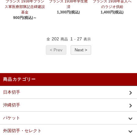
フランス 1938年フラン
フランス 1938年学生救
フランス 1938年盲人へ
ス軍医療部隊記念碑建設
済
のラジオ供給
基金
1,300円(税込)
1,400円(税込)
900円(税込)～
202
1
27
全
商品
-
表示
< Prev
Next >
商品カテゴリー
日本切手
沖縄切手
パケット
外国切手・セレクト