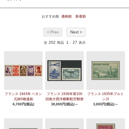
おすすめ順
価格順
新着順
< Prev
Next >
202
1
27
全
商品
-
表示
フランス 1943年 ペタン
フランス 1936年第100
フランス 1935年ブルト
元帥5種連刷
回南大西洋横断航空郵便
ン川
6,700円(税込)
38,000円(税込)～
3,000円(税込)～