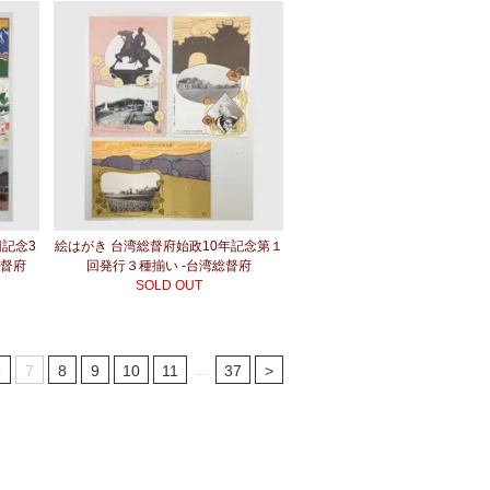
回記念3
絵はがき 台湾総督府始政10年記念第１
総督府
回発行３種揃い -台湾総督府
SOLD OUT
...
6
7
8
9
10
11
37
>