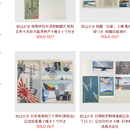
絵はがき 海軍特別大演習観艦式 昭和
絵はがき 戦艦「比叡」２種 案
五年十月於大阪湾神戸４種タトウ付き
袋つき -戦艦比叡発行
SOLD OUT
SOLD OUT
絵はがき 日本海海戦三十周年(展覧会)
絵はがき 日満航空郵便連絡記念
記念絵葉書２種タトウ付き
7.11.3.）記念印付き４種 -日
SOLD OUT
送株式会社