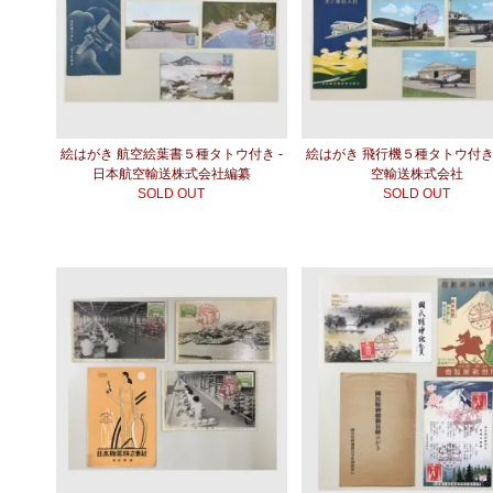
絵はがき 航空絵葉書５種タトウ付き -
絵はがき 飛行機５種タトウ付き
日本航空輸送株式会社編纂
空輸送株式会社
SOLD OUT
SOLD OUT