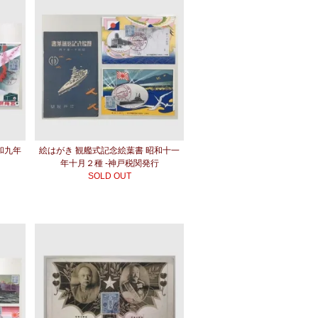
和九年
絵はがき 観艦式記念絵葉書 昭和十一
年十月２種 -神戸税関発行
SOLD OUT