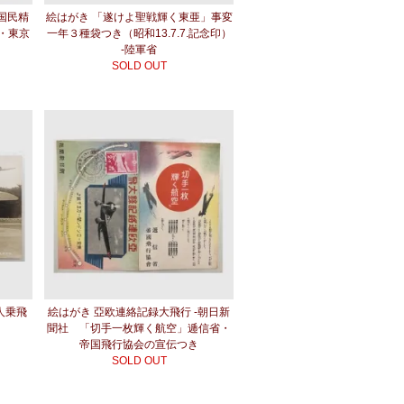
-国民精
絵はがき 「遂けよ聖戦輝く東亜」事変
・東京
一年３種袋つき（昭和13.7.7.記念印）
-陸軍省
SOLD OUT
人乗飛
絵はがき 亞欧連絡記録大飛行 -朝日新
会
聞社 「切手一枚輝く航空」逓信省・
帝国飛行協会の宣伝つき
SOLD OUT