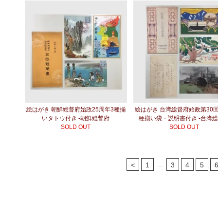
絵はがき 朝鮮総督府始政25周年3種揃
絵はがき 台湾総督府始政第30
いタトウ付き -朝鮮総督府
種揃い袋・説明書付き -台湾
SOLD OUT
SOLD OUT
...
<
1
3
4
5