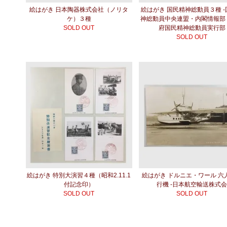
絵はがき 日本陶器株式会社（ノリタ
絵はがき 国民精神総動員３種 
ケ）３種
神総動員中央連盟・内閣情報部
SOLD OUT
府国民精神総動員実行部
SOLD OUT
絵はがき 特別大演習４種（昭和2.11.1
絵はがき ドルニエ・ワール 六
付記念印）
行機 -日本航空輸送株式
SOLD OUT
SOLD OUT