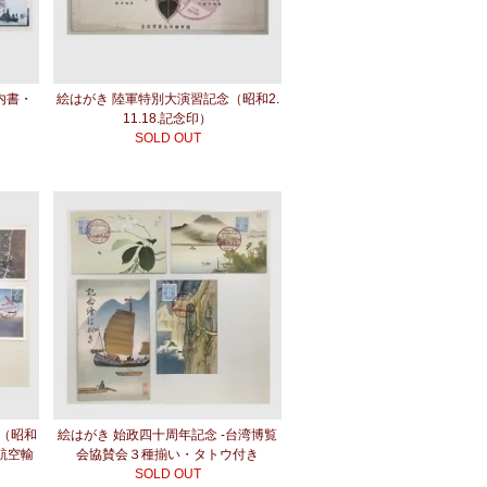
内書・
絵はがき 陸軍特別大演習記念（昭和2.
11.18.記念印）
SOLD OUT
（昭和
絵はがき 始政四十周年記念 -台湾博覧
本航空輸
会協賛会３種揃い・タトウ付き
SOLD OUT