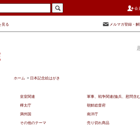
会
を見る
メルマガ登録・解
ホーム
>
日本記念絵はがき
皇室関連
軍事、戦争関連(恤兵、慰問含む
樺太庁
朝鮮総督府
満州国
南洋庁
その他のテーマ
売り切れ商品