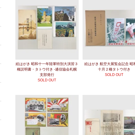
絵はがき 昭和十一年陸軍特別大演習３
絵はがき 航空大展覧会記念 昭
種説明書・タトウ付き -逓信協会札幌
十月２種タトウ付き
支部発行
SOLD OUT
SOLD OUT