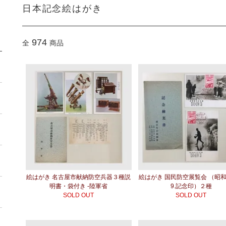
日本記念絵はがき
974
全
商品
絵はがき 名古屋市献納防空兵器３種説
絵はがき 国民防空展覧会 （昭和13
明書・袋付き -陸軍省
9.記念印）２種
SOLD OUT
SOLD OUT