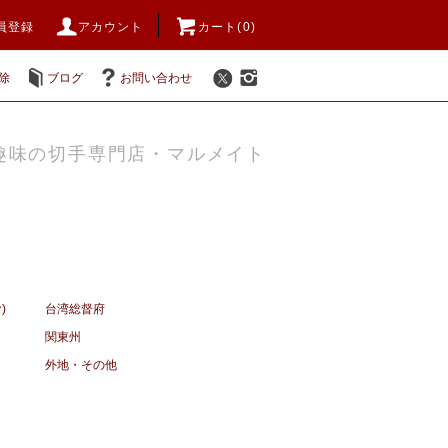
員登録
アカウント
カート(0)
除
ブログ
お問い合わせ
趣味の切手専門店・マルメイト
)
台湾総督府
関東州
外地・その他