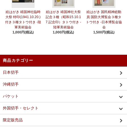
絵はがき 靖国神社臨時
絵はがき 靖国神社大祭
絵はがき 国民精神総動
大祭 特印(1941.10.20.)
記念３種（昭和15.10.1
員 国防大博覧会３種タ
付き３種タトウ付き -陸
7.記念印）タトウ付き -
トウ付き -日本博覧会協
軍美術協会
陸軍美術協会
会
1,000円(税込)
1,000円(税込)
1,500円(税込)
商品カテゴリー
日本切手
沖縄切手
パケット
外国切手・セレクト
限定販売品