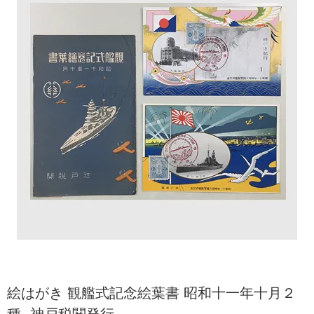
絵はがき 観艦式記念絵葉書 昭和十一年十月２