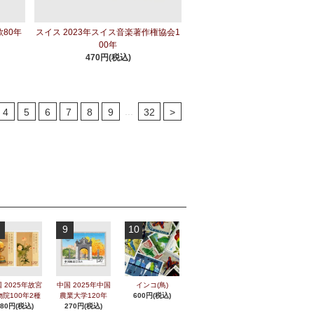
歌80年
スイス 2023年スイス音楽著作権協会1
00年
470円(税込)
...
4
5
6
7
8
9
32
>
9
10
 2025年故宮
中国 2025年中国
インコ(鳥)
物院100年2種
農業大学120年
600円(税込)
280円(税込)
270円(税込)