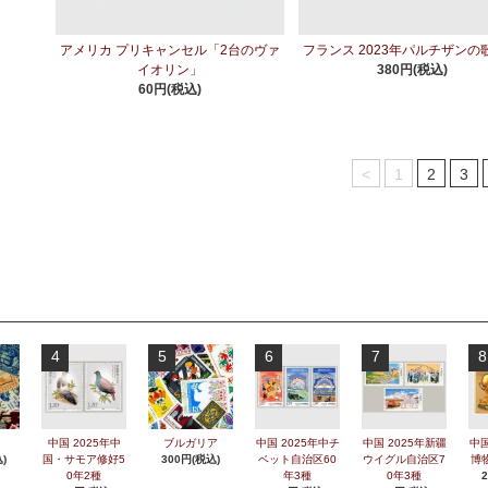
アメリカ プリキャンセル「2台のヴァ
フランス 2023年パルチザンの
イオリン」
380円(税込)
60円(税込)
<
1
2
3
4
5
6
7
8
中国 2025年中
ブルガリア
中国 2025年中チ
中国 2025年新疆
中国
)
国・サモア修好5
300円(税込)
ベット自治区60
ウイグル自治区7
博
0年2種
年3種
0年3種