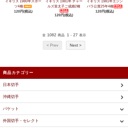
イギリス 1980年スポー
イギリス 1981年 チャー
イギリス 1981年エジン
ツ4種
ルズ皇太子ご成婚2種
バラ公賞25年4種
120円(税込)
120円(税込)
120円(税込)
1082
1
27
全
商品
-
表示
< Prev
Next >
商品カテゴリー
日本切手
沖縄切手
パケット
外国切手・セレクト