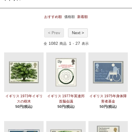
おすすめ順
価格順
新着順
< Prev
Next >
1082
1
27
全
商品
-
表示
イギリス 1973年イギリ
イギリス 1977年英連邦
イギリス 1975年身体障
スの樹木
首脳会議
害者基金
50円(税込)
50円(税込)
50円(税込)