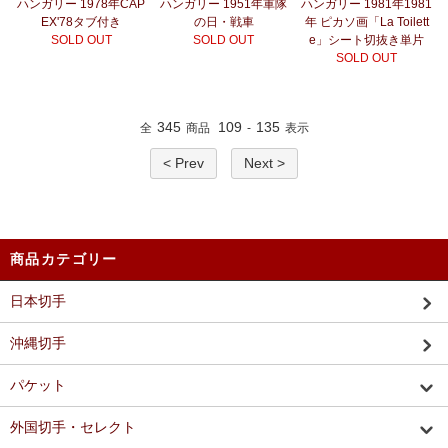
ハンガリー 1978年CAP
ハンガリー 1951年軍隊
ハンガリー 1981年1981
EX'78タブ付き
の日・戦車
年 ピカソ画「La Toilett
SOLD OUT
SOLD OUT
e」シート切抜き単片
SOLD OUT
345
109
135
全
商品
-
表示
< Prev
Next >
商品カテゴリー
日本切手
沖縄切手
パケット
外国切手・セレクト