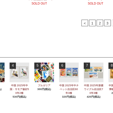
SOLD OUT
SOLD OUT
<
1
2
3
4
5
6
7
8
中国 2025年中
ブルガリア
中国 2025年中チ
中国 2025年新疆
中国
)
国・サモア修好5
300円(税込)
ベット自治区60
ウイグル自治区7
博
0年2種
年3種
0年3種
530円(税込)
320円(税込)
420円(税込)