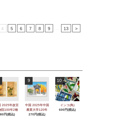
...
4
5
6
7
8
9
13
>
9
10
 2025年故宮
中国 2025年中国
インコ(鳥)
物院100年2種
農業大学120年
600円(税込)
280円(税込)
270円(税込)