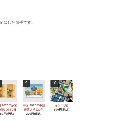
を記念した切手です。
9
10
 2025年故宮
中国 2025年中国
インコ(鳥)
物院100年2種
農業大学120年
600円(税込)
280円(税込)
270円(税込)