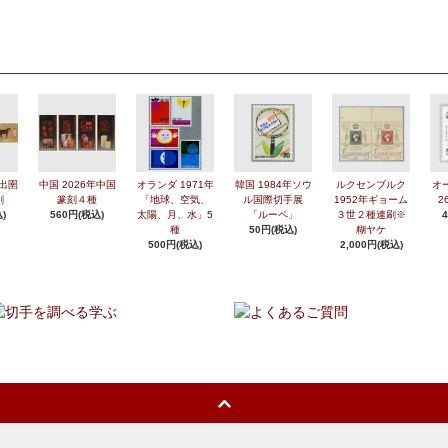
年出圉
中国 2026年中国
オランダ 1971年
韓国 1984年ソウ
ルクセンブルク
オ
刷
篆刻４種
「地球、空気、
ル国際切手展
1952年ギョーム
2
)
560円(税込)
太陽、月、水」5
「ルーペ」
３世２種連刷※
種
50円(税込)
糊ヤケ
500円(税込)
2,000円(税込)