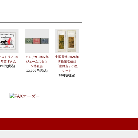
ーストリア 20
アメリカ 1907年
中国香港 2026年
6年赤ずきん
ジェームズタウ
博物館収蔵品
420円(税込)
ン博覧会
「虚白斎」小型
13,000円(税込)
シート
380円(税込)