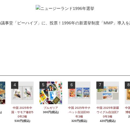
議事堂「ビーハイブ」に、投票！1996年の新選挙制度「MMP」導入
4
5
6
7
8
中国 2025年中
ブルガリア
中国 2025年中チ
中国 2025年新疆
中国
)
国・サモア修好5
300円(税込)
ベット自治区60
ウイグル自治区7
博
0年2種
年3種
0年3種
530円(税込)
320円(税込)
420円(税込)