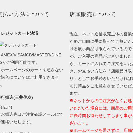
支払い方法について
店頭販売について
クレジットカード決済
現在、ネット通信販売主体の営業
ためご自由に手に取ってご覧いた
ける展示商品は限られているので
AMEX/VISA/JCB/MASTER/DINE
が、ご入要の商品がございました
RSがご利用可能です。
ら、カートに入れてご注文をいた
※ホームページのカートを通さない
き、お支払い方法を「店頭受け取
ご購入についてはご利用できませ
り」としてお手続きいただければ
ん。
前に商品をご用意をさせていただ
ます。
銀行振込(三井住友)
※ネットからのご注文がなくお越
前払い)
いただいた場合には、商品のご用
※お振込先はご注文確認メールにて
に長時間お待たせしてしまう事が
ご連絡いたします。
ざいます。
※ホームページを通さずに、店舗