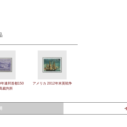
品
0年連邦首都150
アメリカ 2012年米英戦争
最高裁判所
明