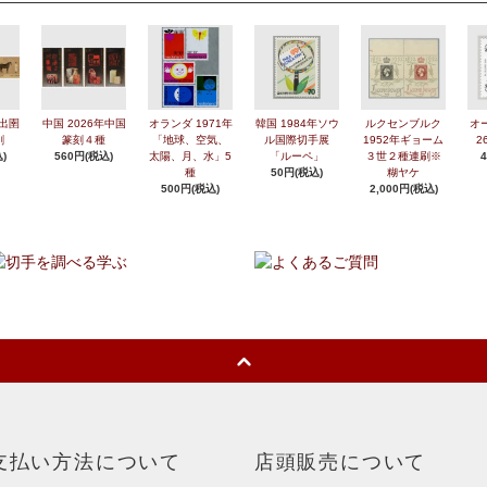
年出圉
中国 2026年中国
オランダ 1971年
韓国 1984年ソウ
ルクセンブルク
オ
刷
篆刻４種
「地球、空気、
ル国際切手展
1952年ギョーム
2
)
560円(税込)
太陽、月、水」5
「ルーペ」
３世２種連刷※
種
50円(税込)
糊ヤケ
500円(税込)
2,000円(税込)
支払い方法について
店頭販売について