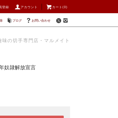
員登録
アカウント
カート(0)
除
ブログ
お問い合わせ
趣味の切手専門店・マルメイト
13年奴隷解放宣言