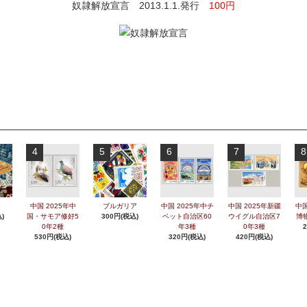
奴隷解放宣言 2013.1.1.発行
100円
4
5
6
7
8
中国 2025年中
ブルガリア
中国 2025年中チ
中国 2025年新疆
中国
)
国・サモア修好5
300円(税込)
ベット自治区60
ウイグル自治区7
博
0年2種
年3種
0年3種
530円(税込)
320円(税込)
420円(税込)