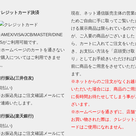
クレジットカード決済
現在、ネット通信販売主体の営業
ためご自由に手に取ってご覧いた
ける展示商品は限られているので
AMEX/VISA/JCB/MASTER/DINE
が、ご入要の商品がございました
RSがご利用可能です。
ら、カートに入れてご注文をいた
※ホームページのカートを通さない
き、お支払い方法を「店頭受け取
ご購入についてはご利用できませ
り」としてお手続きいただければ
ん。
前に商品をご用意をさせていただ
ます。
銀行振込(三井住友)
※ネットからのご注文がなくお越
前払い)
いただいた場合には、商品のご用
※お振込先はご注文確認メールにて
に長時間お待たせしてしまう事が
ご連絡いたします。
ざいます。
※ホームページを通さずに、店舗
銀行振込(楽天銀行)
お買い物された際は、クレジット
前払い)
ードはご使用になれません。
※お振込先はご注文確認メールにて