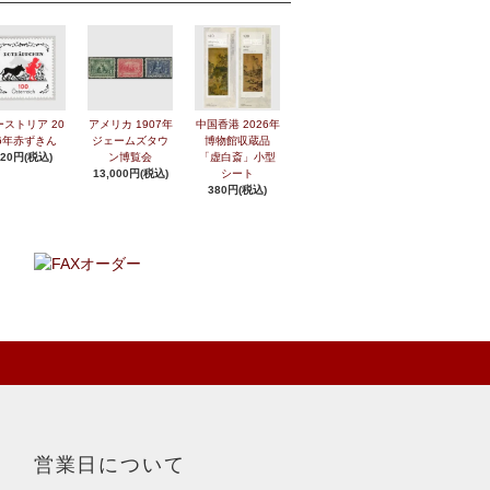
ーストリア 20
アメリカ 1907年
中国香港 2026年
6年赤ずきん
ジェームズタウ
博物館収蔵品
420円(税込)
ン博覧会
「虚白斎」小型
13,000円(税込)
シート
380円(税込)
営業日について