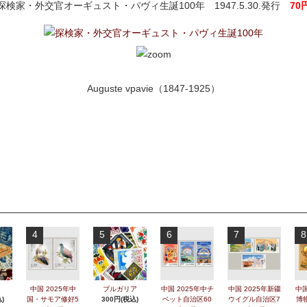
探検家・外交官オーギュスト・パヴィ生誕100年 1947.5.30.発行
70
Auguste vpavie（1847-1925）
4
5
6
7
8
中国 2025年中
ブルガリア
中国 2025年中チ
中国 2025年新疆
中国
)
国・サモア修好5
300円(税込)
ベット自治区60
ウイグル自治区7
博