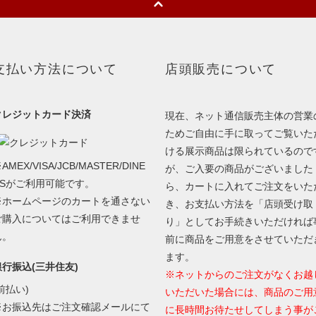
支払い方法について
店頭販売について
クレジットカード決済
現在、ネット通信販売主体の営業
ためご自由に手に取ってご覧いた
ける展示商品は限られているので
AMEX/VISA/JCB/MASTER/DINE
が、ご入要の商品がございました
RSがご利用可能です。
ら、カートに入れてご注文をいた
※ホームページのカートを通さない
き、お支払い方法を「店頭受け取
ご購入についてはご利用できませ
り」としてお手続きいただければ
ん。
前に商品をご用意をさせていただ
ます。
銀行振込(三井住友)
※ネットからのご注文がなくお越
前払い)
いただいた場合には、商品のご用
※お振込先はご注文確認メールにて
に長時間お待たせしてしまう事が