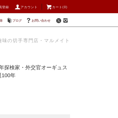
員登録
アカウント
カート(0)
除
ブログ
お問い合わせ
趣味の切手専門店・マルメイト
47年探検家・外交官オーギュス
100年