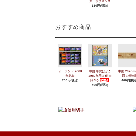
ズ・ホプキンズ
180円(税込)
おすすめ商品
ポーランド 2008
中国 年賀はがき
中国 2026
年気象
1982年用２種 ※
図３種連
700円(税込)
陽ヤケ
460円(税込
500円(税込)