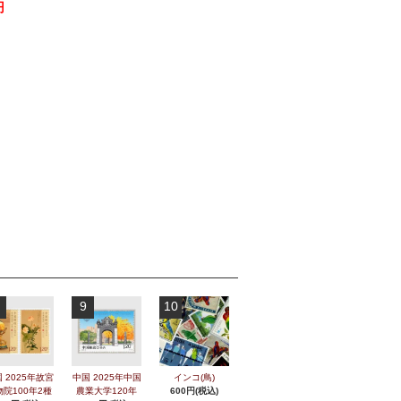
円
9
10
 2025年故宮
中国 2025年中国
インコ(鳥)
物院100年2種
農業大学120年
600円(税込)