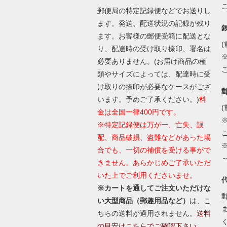
郵便局の特定記録便などでお送りし
ます。発送、配送状況の記録が残り
ます。お客様の郵便受箱に配送とな
(
り、配達時の受け取り捺印、署名は
必要ありません。(お届け商品の種
類やサイズによっては、配達時に受
け取りの捺印が必要なケースがござ
います。予めご了承ください。)
料
(
金は全国一律400円です。
※特定記録便は万が一、亡失、誤
配、商品破損、盗難などがあった場
合でも、一切の補償を受ける事がで
きません。あらかじめご了承いただ
いた上でご利用くださいませ。
※カートを通してご注文いただけな
い大型商品（郵趣用品など）
は、こ
ちらの送料が適用されません。
送料
の目安はこちらでご確認下さい。