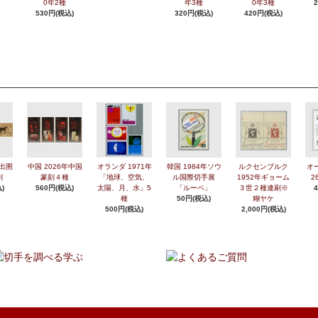
0年2種
年3種
0年3種
530円(税込)
320円(税込)
420円(税込)
年出圉
中国 2026年中国
オランダ 1971年
韓国 1984年ソウ
ルクセンブルク
オ
刷
篆刻４種
「地球、空気、
ル国際切手展
1952年ギョーム
2
)
560円(税込)
太陽、月、水」5
「ルーペ」
３世２種連刷※
種
50円(税込)
糊ヤケ
500円(税込)
2,000円(税込)