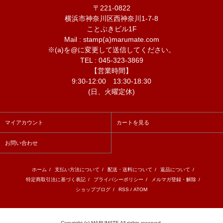
〒221-0822
横浜市神奈川区西神奈川1-7-8
ことぶきビル1F
Mail : stamp(a)marumate.com
※(a)を@に変更して送信してください。
TEL : 045-323-3869
【営業時間】
9:30-12:00 13:30-18:30
(日、火曜定休)
マイアカウント
カートを見る
お問い合わせ
ホーム
/
支払い方法について
/
配送・送料について
/
返品について
/
特定商取引法に基づく表記
/
プライバシーポリシー
/
メルマガ登録・解除
/
ショップブログ
/
RSS
/
ATOM
Copyright (c) MARUMATE All rights reserved.