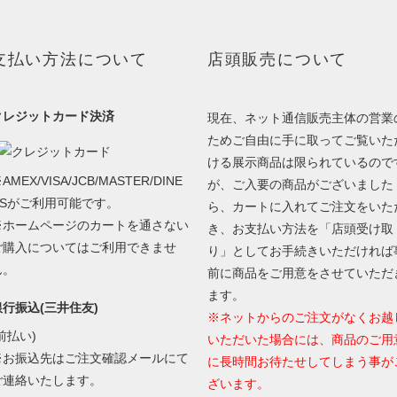
支払い方法について
店頭販売について
クレジットカード決済
現在、ネット通信販売主体の営業
ためご自由に手に取ってご覧いた
ける展示商品は限られているので
AMEX/VISA/JCB/MASTER/DINE
が、ご入要の商品がございました
RSがご利用可能です。
ら、カートに入れてご注文をいた
※ホームページのカートを通さない
き、お支払い方法を「店頭受け取
ご購入についてはご利用できませ
り」としてお手続きいただければ
ん。
前に商品をご用意をさせていただ
ます。
銀行振込(三井住友)
※ネットからのご注文がなくお越
前払い)
いただいた場合には、商品のご用
※お振込先はご注文確認メールにて
に長時間お待たせしてしまう事が
ご連絡いたします。
ざいます。