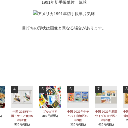
1991年切手帳単片 気球
目打ちの形状は画像と異なる場合があります。
4
5
6
7
8
中国 2025年中
ブルガリア
中国 2025年中チ
中国 2025年新疆
中国
)
国・サモア修好5
300円(税込)
ベット自治区60
ウイグル自治区7
博
0年2種
年3種
0年3種
530円(税込)
320円(税込)
420円(税込)