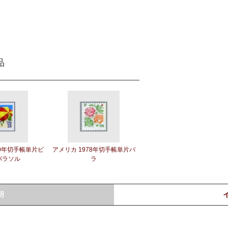
品
90年切手帳単片ビ
アメリカ 1978年切手帳単片バ
パラソル
ラ
明