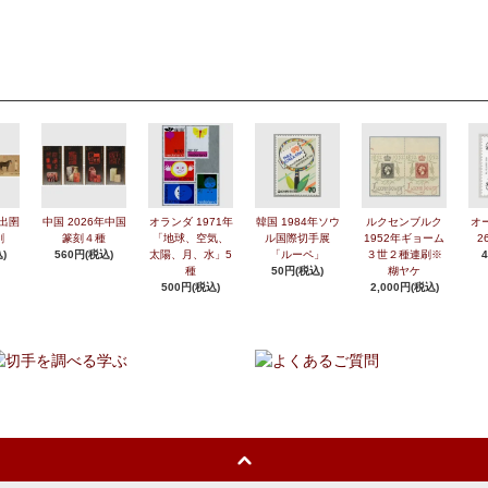
年出圉
中国 2026年中国
オランダ 1971年
韓国 1984年ソウ
ルクセンブルク
オ
刷
篆刻４種
「地球、空気、
ル国際切手展
1952年ギョーム
2
)
560円(税込)
太陽、月、水」5
「ルーペ」
３世２種連刷※
種
50円(税込)
糊ヤケ
500円(税込)
2,000円(税込)