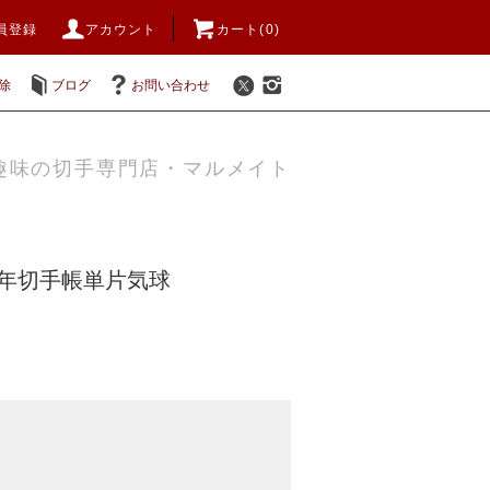
員登録
アカウント
カート(0)
除
ブログ
お問い合わせ
趣味の切手専門店・マルメイト
91年切手帳単片気球