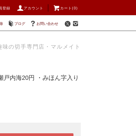
員登録
アカウント
カート(0)
除
ブログ
お問い合わせ
趣味の切手専門店・マルメイト
瀬戸内海20円 ・みほん字入り