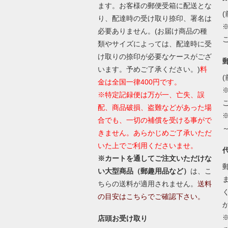
ます。お客様の郵便受箱に配送とな
(
り、配達時の受け取り捺印、署名は
必要ありません。(お届け商品の種
類やサイズによっては、配達時に受
け取りの捺印が必要なケースがござ
います。予めご了承ください。)
料
(
金は全国一律400円です。
※特定記録便は万が一、亡失、誤
配、商品破損、盗難などがあった場
合でも、一切の補償を受ける事がで
きません。あらかじめご了承いただ
いた上でご利用くださいませ。
※カートを通してご注文いただけな
い大型商品（郵趣用品など）
は、こ
ちらの送料が適用されません。
送料
の目安はこちらでご確認下さい。
店頭お受け取り