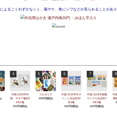
によるごくわずかなシミ、陽ヤケ、角にシワなどが見られることがあり
4
5
6
7
8
中国 2025年中
ブルガリア
中国 2025年中チ
中国 2025年新疆
中国
)
国・サモア修好5
300円(税込)
ベット自治区60
ウイグル自治区7
博
0年2種
年3種
0年3種
530円(税込)
320円(税込)
420円(税込)