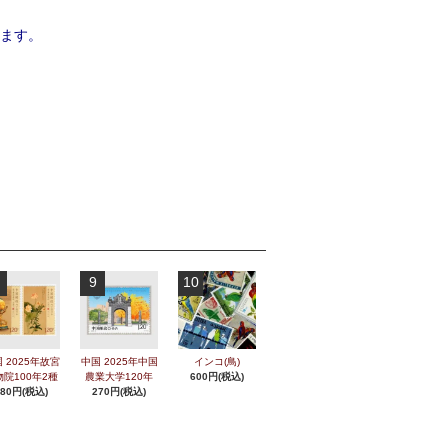
ます。
9
10
 2025年故宮
中国 2025年中国
インコ(鳥)
物院100年2種
農業大学120年
600円(税込)
280円(税込)
270円(税込)