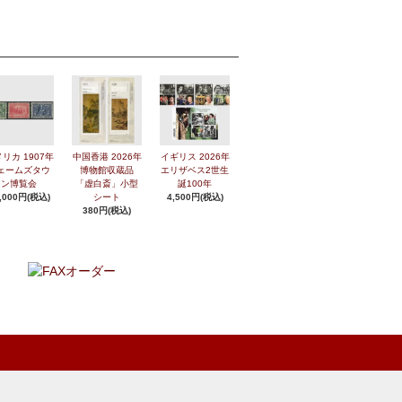
リカ 1907年
中国香港 2026年
イギリス 2026年
ェームズタウ
博物館収蔵品
エリザベス2世生
ン博覧会
「虚白斎」小型
誕100年
,000円(税込)
シート
4,500円(税込)
380円(税込)