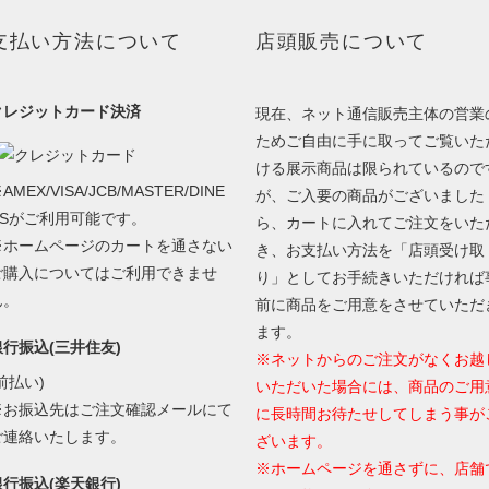
支払い方法について
店頭販売について
クレジットカード決済
現在、ネット通信販売主体の営業
ためご自由に手に取ってご覧いた
ける展示商品は限られているので
AMEX/VISA/JCB/MASTER/DINE
が、ご入要の商品がございました
RSがご利用可能です。
ら、カートに入れてご注文をいた
※ホームページのカートを通さない
き、お支払い方法を「店頭受け取
ご購入についてはご利用できませ
り」としてお手続きいただければ
ん。
前に商品をご用意をさせていただ
ます。
銀行振込(三井住友)
※ネットからのご注文がなくお越
前払い)
いただいた場合には、商品のご用
※お振込先はご注文確認メールにて
に長時間お待たせしてしまう事が
ご連絡いたします。
ざいます。
※ホームページを通さずに、店舗
銀行振込(楽天銀行)