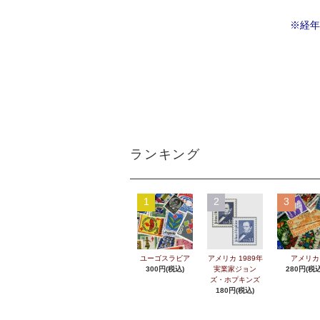
※経年
ランキング
1
2
3
ユーゴスラビア
アメリカ 1989年
アメリカ
300円(税込)
実業家ジョン
280円(税込
ズ・ホプキンズ
180円(税込)