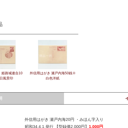
品
 姫路城連合10
外信用はがき 瀬戸内海50銭※
日風景印
白色洋紙
明
外信用はがき 瀬戸内海20円 ・みほん字入り
昭和34.4.1.発行 【型録価2,000円】
1,000円