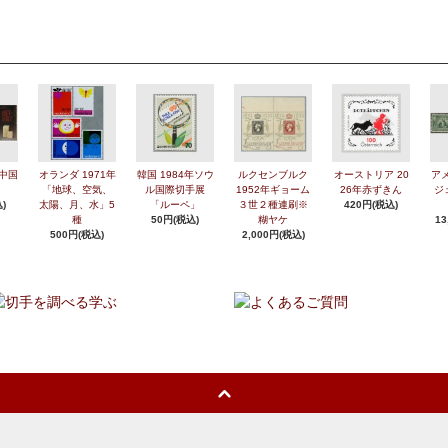
年中国
オランダ 1971年
韓国 1984年ソウ
ルクセンブルク
オーストリア 20
アメ
「地球、空気、
ル国際切手展
1952年ギョーム
26年赤ずきん
ジ
)
太陽、月、水」5
「ルーペ」
３世２種連刷※
420円(税込)
種
50円(税込)
糊ヤケ
13
500円(税込)
2,000円(税込)