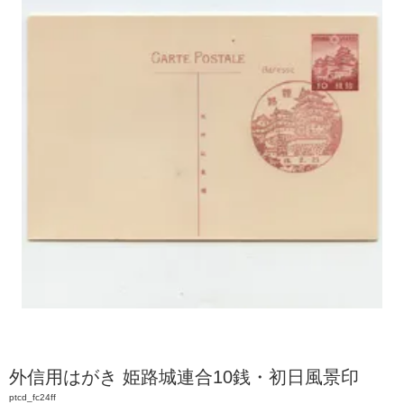
外信用はがき 姫路城連合10銭・初日風景印
ptcd_fc24ff