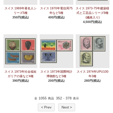
スイス 1969年著名人シ
スイス 1970年電信局75
スイス 1973-75年建築様
リーズ5種
年など5種
式と工芸品シリーズ9種
350円(税込)
400円(税込)
(繊維入り)
4,500円(税込)
スイス 1973年社会福祉
スイス 1973年国際時計
スイス 1974年UPU100
ガリアの壷など4種
博物館など3種
年3種
390円(税込)
200円(税込)
280円(税込)
1055
352
378
全
商品
-
表示
< Prev
Next >