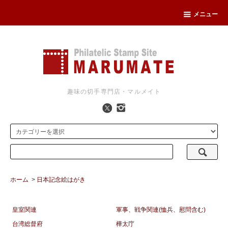
メニュー
趣味の切手専門店・マルメイト
ホーム
>
日本記念絵はがき
皇室関連
軍事、戦争関連(恤兵、慰問含む)
台湾総督府
樺太庁