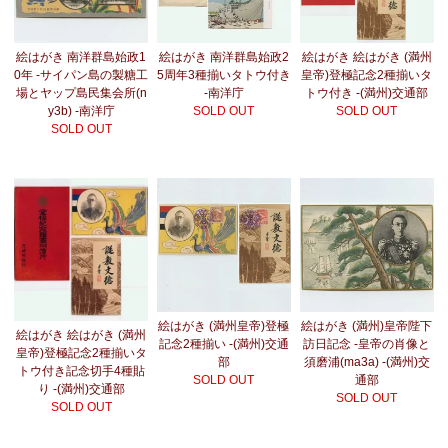
絵はがき 南洋群島始政1
絵はがき 南洋群島始政2
絵はがき 絵はがき (満州
0年 -サイパン島の製糖工
5周年3種揃いタトウ付き
皇帝)登極記念2種揃いタ
場とヤップ島民集会所(n
-南洋庁
トウ付き -(満州)交通部
y3b) -南洋庁
SOLD OUT
SOLD OUT
SOLD OUT
絵はがき (満州皇帝)登極
絵はがき (満州)皇帝陛下
絵はがき 絵はがき (満州
記念2種揃い -(満州)交通
訪日記念 -皇帝の肖像と
皇帝)登極記念2種揃いタ
部
須磨浦(ma3a) -(満州)交
トウ付き記念切手4種貼
SOLD OUT
通部
り -(満州)交通部
SOLD OUT
SOLD OUT