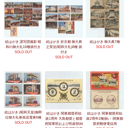
絵はがき 謹写団撮影 昭
絵はがき 於京都 御大典
絵はがき 御大典7種
和の御大礼16種袋付き
之実況(昭和大礼)8種 袋
SOLD OUT
SOLD OUT
付き
SOLD OUT
絵はがき (昭和天皇)御即
絵はがき 関東都督府始
絵はがき 関東都督府始
位御大礼奉祝花電車6種
政1周年 大島都督と都督
政2周年2種揃い -関東都
SOLD OUT
府陸軍部および民政部(kt
督府郵便電信局