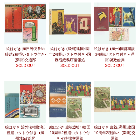
絵はがき 満日郵便条約
絵はがき (満州)建国4周
絵はがき (満州)国都建設
締結2種揃いタトウ付き-
年2種揃いタトウ付き -国
3種揃いタトウ付き -(満
(満州)交通部
務院総務庁情報処
州)郵政総局
SOLD OUT
SOLD OUT
SOLD OUT
絵はがき 治外法権撤廃3
絵はがき 慶祝(満州)建国
絵はがき 慶祝(満州)建国
種揃いタトウ付き -(満
10周年2種揃いタトウ付
10周年2種揃い -(満州)交
州)郵政総局
き -(満州)交通部
通部