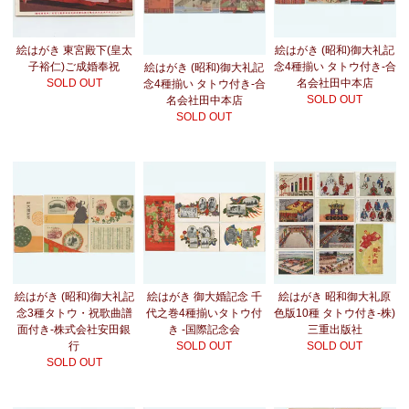
絵はがき 東宮殿下(皇太
絵はがき (昭和)御大礼記
子裕仁)ご成婚奉祝
念4種揃い タトウ付き-合
絵はがき (昭和)御大礼記
SOLD OUT
名会社田中本店
念4種揃い タトウ付き-合
SOLD OUT
名会社田中本店
SOLD OUT
絵はがき (昭和)御大礼記
絵はがき 御大婚記念 千
絵はがき 昭和御大礼原
念3種タトウ・祝歌曲譜
代之巻4種揃いタトウ付
色版10種 タトウ付き-株)
面付き-株式会社安田銀
き -国際記念会
三重出版社
行
SOLD OUT
SOLD OUT
SOLD OUT