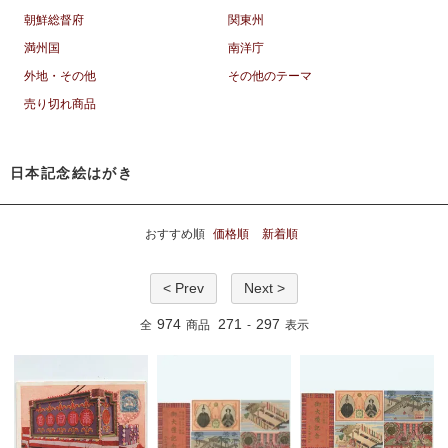
朝鮮総督府
関東州
満州国
南洋庁
外地・その他
その他のテーマ
売り切れ商品
日本記念絵はがき
おすすめ順
価格順
新着順
< Prev
Next >
974
271
297
全
商品
-
表示