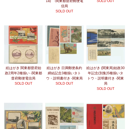
1a) -関東都督府郵便電
SOLD OUT
信局
SOLD OUT
絵はがき 関東都督府始
絵はがき 日満郵便条約
絵はがき (関東局)始政30
政2周年2種揃い -関東都
締結記念3種揃いタト
年記念(別集)5種揃いタ
督府郵便電信局
ウ・説明書付き -関東局
トウ・説明書付き -関東
SOLD OUT
SOLD OUT
局
SOLD OUT