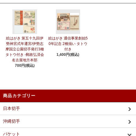
絵はがき 第五十九回伊
絵はがき 通信事業創始5
勢神宮式年遷宮/伊勢志
0年記念 2種揃い タトウ
摩国立公園切手発行3種
付き
タトウ付き -郵政弘済会
1,400円(税込)
名古屋地方本部
700円(税込)
商品カテゴリー
日本切手
沖縄切手
パケット