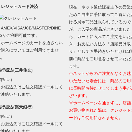
クレジットカード決済
現在、ネット通信販売主体の営業
ためご自由に手に取ってご覧いた
ける展示商品は限られているので
AMEX/VISA/JCB/MASTER/DINE
が、ご入要の商品がございました
RSがご利用可能です。
ら、カートに入れてご注文をいた
※ホームページのカートを通さない
き、お支払い方法を「店頭受け取
ご購入についてはご利用できませ
り」としてお手続きいただければ
ん。
前に商品をご用意をさせていただ
ます。
銀行振込(三井住友)
※ネットからのご注文がなくお越
前払い)
いただいた場合には、商品のご用
※お振込先はご注文確認メールにて
に長時間お待たせしてしまう事が
ご連絡いたします。
ざいます。
※ホームページを通さずに、店舗
銀行振込(楽天銀行)
お買い物された際は、クレジット
前払い)
ードはご使用になれません。
※お振込先はご注文確認メールにて
ご連絡いたします。