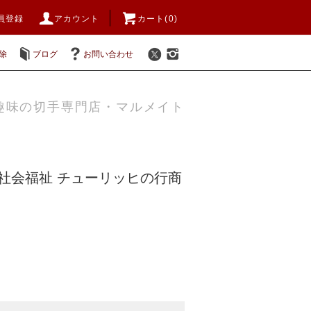
員登録
アカウント
カート(0)
除
ブログ
お問い合わせ
趣味の切手専門店・マルメイト
0年社会福祉 チューリッヒの行商