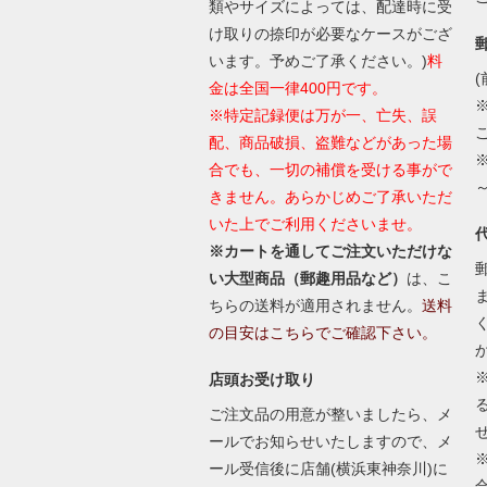
類やサイズによっては、配達時に受
け取りの捺印が必要なケースがござ
います。予めご了承ください。)
料
(
金は全国一律400円です。
※特定記録便は万が一、亡失、誤
配、商品破損、盗難などがあった場
合でも、一切の補償を受ける事がで
きません。あらかじめご了承いただ
いた上でご利用くださいませ。
※カートを通してご注文いただけな
い大型商品（郵趣用品など）
は、こ
ちらの送料が適用されません。
送料
の目安はこちらでご確認下さい。
店頭お受け取り
ご注文品の用意が整いましたら、メ
ールでお知らせいたしますので、メ
ール受信後に店舗(横浜東神奈川)に