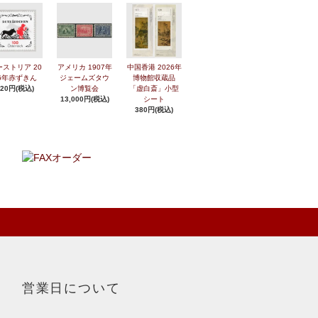
ーストリア 20
アメリカ 1907年
中国香港 2026年
6年赤ずきん
ジェームズタウ
博物館収蔵品
420円(税込)
ン博覧会
「虚白斎」小型
13,000円(税込)
シート
380円(税込)
営業日について