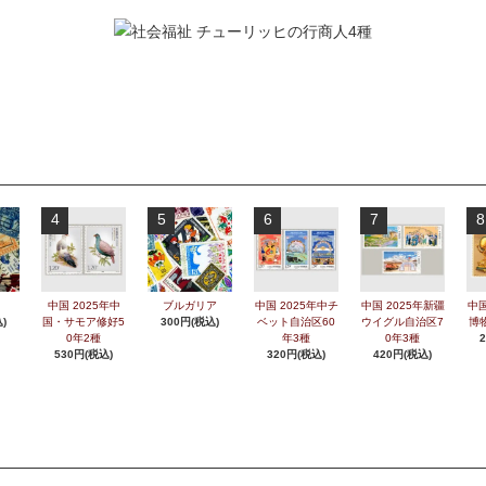
4
5
6
7
8
中国 2025年中
ブルガリア
中国 2025年中チ
中国 2025年新疆
中国
)
国・サモア修好5
300円(税込)
ベット自治区60
ウイグル自治区7
博
0年2種
年3種
0年3種
530円(税込)
320円(税込)
420円(税込)