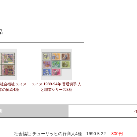
品
年社会福祉 スイス
スイス 1989-94年 普通切手 人
本の挿絵4種
と職業シリーズ8種
明
社会福祉 チューリッヒの行商人4種 1990.5.22.
800円