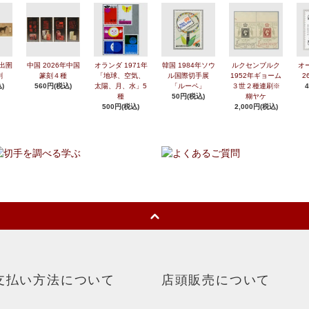
年出圉
中国 2026年中国
オランダ 1971年
韓国 1984年ソウ
ルクセンブルク
オ
刷
篆刻４種
「地球、空気、
ル国際切手展
1952年ギョーム
2
)
560円(税込)
太陽、月、水」5
「ルーペ」
３世２種連刷※
種
50円(税込)
糊ヤケ
500円(税込)
2,000円(税込)
支払い方法について
店頭販売について