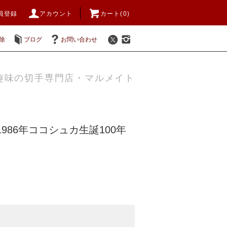
員登録
アカウント
カート(0)
除
ブログ
お問い合わせ
趣味の切手専門店・マルメイト
986年ココシュカ生誕100年