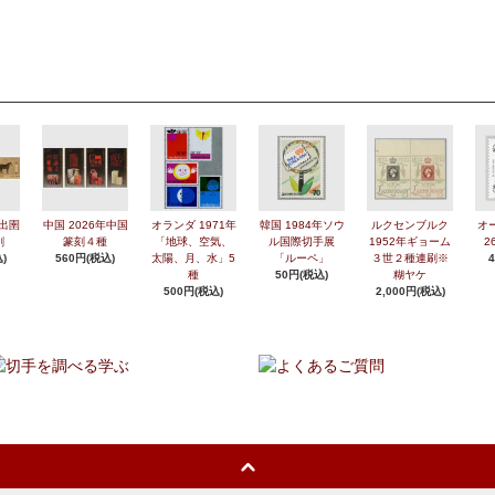
年出圉
中国 2026年中国
オランダ 1971年
韓国 1984年ソウ
ルクセンブルク
オ
刷
篆刻４種
「地球、空気、
ル国際切手展
1952年ギョーム
2
)
560円(税込)
太陽、月、水」5
「ルーペ」
３世２種連刷※
種
50円(税込)
糊ヤケ
500円(税込)
2,000円(税込)