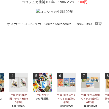
ココシュカ生誕100年 1986.2.28.
100円
オスカー・ココシュカ Oskar Kokoschka 1886-1980 画家
4
5
6
7
8
中国 2025年中
ブルガリア
中国 2025年中チ
中国 2025年新疆
中国
)
国・サモア修好5
300円(税込)
ベット自治区60
ウイグル自治区7
博
0年2種
年3種
0年3種
530円(税込)
320円(税込)
420円(税込)