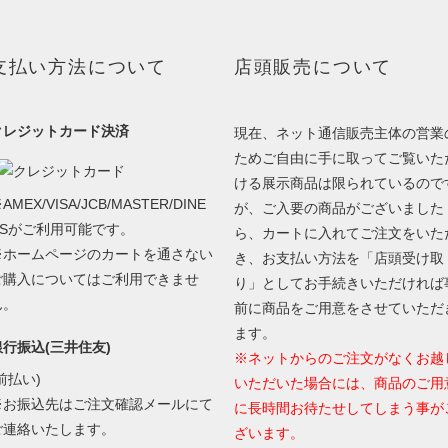
支払い方法について
店頭販売について
クレジットカード決済
現在、ネット通信販売主体の営業
ためご自由に手に取ってご覧いた
ける展示商品は限られているので
AMEX/VISA/JCB/MASTER/DINE
が、ご入要の商品がございました
RSがご利用可能です。
ら、カートに入れてご注文をいた
※ホームページのカートを通さない
き、お支払い方法を「店頭受け取
ご購入についてはご利用できませ
り」としてお手続きいただければ
ん。
前に商品をご用意をさせていただ
ます。
銀行振込(三井住友)
※ネットからのご注文がなくお越
前払い)
いただいた場合には、商品のご用
※お振込先はご注文確認メールにて
に長時間お待たせしてしまう事が
ご連絡いたします。
ざいます。