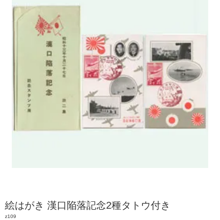
絵はがき 漢口陥落記念2種タトウ付き
z109