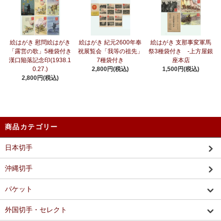
絵はがき 慰問絵はがき
絵はがき 紀元2600年奉
絵はがき 支那事変軍馬
「露営の歌」5種袋付き
祝展覧会「我等の祖先」
祭3種袋付き -上方屋銀
漢口陥落記念印(1938.1
7種袋付き
座本店
0.27.)
2,800円(税込)
1,500円(税込)
2,800円(税込)
商品カテゴリー
日本切手
沖縄切手
パケット
外国切手・セレクト