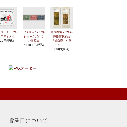
ーストリア 20
アメリカ 1907年
中国香港 2026年
6年赤ずきん
ジェームズタウ
博物館収蔵品
420円(税込)
ン博覧会
「虚白斎」小型
13,000円(税込)
シート
380円(税込)
営業日について