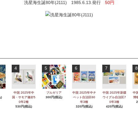
洗星海生誕80年(J111) 1985.6.13.発行
50円
4
5
6
7
8
中国 2025年中
ブルガリア
中国 2025年中チ
中国 2025年新疆
中国
)
国・サモア修好5
300円(税込)
ベット自治区60
ウイグル自治区7
博
0年2種
年3種
0年3種
530円(税込)
320円(税込)
420円(税込)