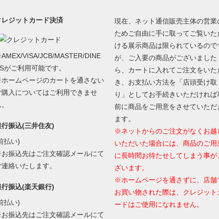
クレジットカード決済
現在、ネット通信販売主体の営業
ためご自由に手に取ってご覧いた
ける展示商品は限られているので
AMEX/VISA/JCB/MASTER/DINE
が、ご入要の商品がございました
RSがご利用可能です。
ら、カートに入れてご注文をいた
※ホームページのカートを通さない
き、お支払い方法を「店頭受け取
ご購入についてはご利用できませ
り」としてお手続きいただければ
ん。
前に商品をご用意をさせていただ
ます。
銀行振込(三井住友)
※ネットからのご注文がなくお越
前払い)
いただいた場合には、商品のご用
※お振込先はご注文確認メールにて
に長時間お待たせしてしまう事が
ご連絡いたします。
ざいます。
※ホームページを通さずに、店舗
銀行振込(楽天銀行)
お買い物された際は、クレジット
前払い)
ードはご使用になれません。
※お振込先はご注文確認メールにて