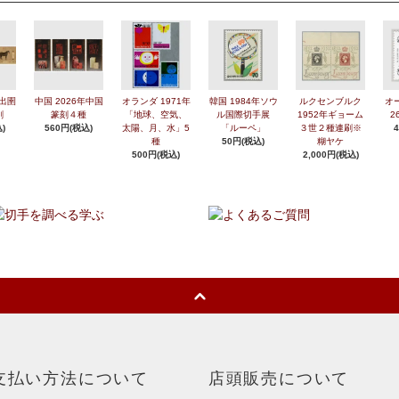
年出圉
中国 2026年中国
オランダ 1971年
韓国 1984年ソウ
ルクセンブルク
オ
刷
篆刻４種
「地球、空気、
ル国際切手展
1952年ギョーム
2
)
560円(税込)
太陽、月、水」5
「ルーペ」
３世２種連刷※
種
50円(税込)
糊ヤケ
500円(税込)
2,000円(税込)
支払い方法について
店頭販売について