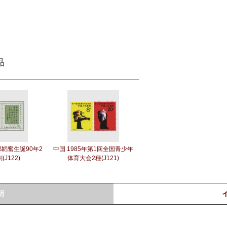
品
鄒韜奮生誕90年2
中国 1985年第1回全国青少年
(J122)
体育大会2種(J121)
明