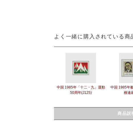
よく一緒に購入されている商
中国 1985年「十二・九」運動
中国 1985年
50周年(J125)
種連刷
商品説