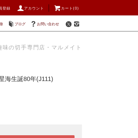
員登録
アカウント
カート(0)
除
ブログ
お問い合わせ
趣味の切手専門店・マルメイト
星海生誕80年(J111)