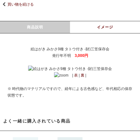
買い物を続ける
商品説明
イメージ
絵はがき みかさ9種 タトウ付き -財)三笠保存会
発行年不明
3,000円
|
表
|
裏
|
※ 時代物のマテリアルですので、経年による古色感など、年代相応の保存
状態です。
よく一緒に購入されている商品