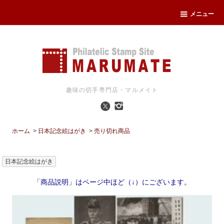
メニュー
趣味の切手専門店・マルメイト
ホーム
>
日本記念絵はがき
>
売り切れ商品
日本記念絵はがき
「商品説明」はページ中ほど（↓）にございます。