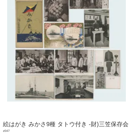
絵はがき みかさ9種 タトウ付き -財)三笠保存会
z047