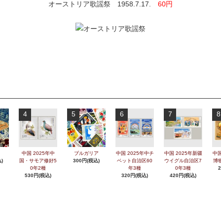
オーストリア歌謡祭 1958.7.17.
60円
4
5
6
7
8
中国 2025年中
ブルガリア
中国 2025年中チ
中国 2025年新疆
中国
)
国・サモア修好5
300円(税込)
ベット自治区60
ウイグル自治区7
博
0年2種
年3種
0年3種
530円(税込)
320円(税込)
420円(税込)