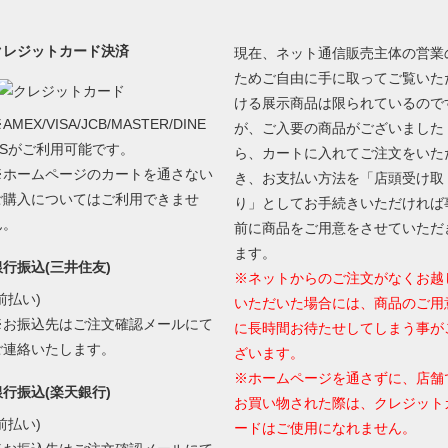
クレジットカード決済
現在、ネット通信販売主体の営業
ためご自由に手に取ってご覧いた
ける展示商品は限られているので
AMEX/VISA/JCB/MASTER/DINE
が、ご入要の商品がございました
RSがご利用可能です。
ら、カートに入れてご注文をいた
※ホームページのカートを通さない
き、お支払い方法を「店頭受け取
ご購入についてはご利用できませ
り」としてお手続きいただければ
ん。
前に商品をご用意をさせていただ
ます。
銀行振込(三井住友)
※ネットからのご注文がなくお越
前払い)
いただいた場合には、商品のご用
※お振込先はご注文確認メールにて
に長時間お待たせしてしまう事が
ご連絡いたします。
ざいます。
※ホームページを通さずに、店舗
銀行振込(楽天銀行)
お買い物された際は、クレジット
前払い)
ードはご使用になれません。