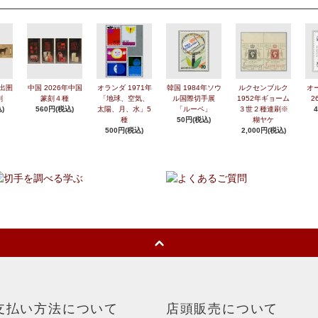
年出圉
中国 2026年中国
オランダ 1971年
韓国 1984年ソウ
ルクセンブルク
オ
刷
篆刻４種
「地球、空気、
ル国際切手展
1952年ギョーム
2
)
560円(税込)
太陽、月、水」5
「ルーペ」
３世２種連刷※
種
50円(税込)
糊ヤケ
500円(税込)
2,000円(税込)
支払い方法について
店頭販売について