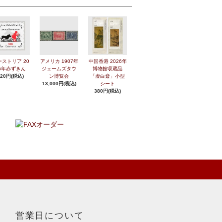
ーストリア 20
アメリカ 1907年
中国香港 2026年
6年赤ずきん
ジェームズタウ
博物館収蔵品
420円(税込)
ン博覧会
「虚白斎」小型
13,000円(税込)
シート
380円(税込)
営業日について