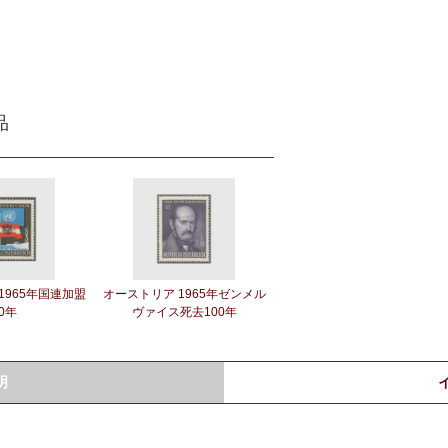
品
1965年国連加盟
オーストリア 1965年ゼンメル
0年
ヴァイス死去100年
明