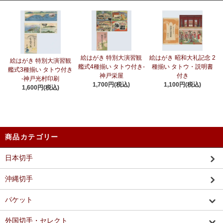
絵はがき 特別大演習観
絵はがき 昭和大礼記念 2
絵はがき 特別大演習観
艦式4種揃い タトウ付き-
種揃い タトウ・説明書
艦式3種揃い タトウ付き
神戸栄屋
付き
-神戸光村印刷
1,700円(税込)
1,100円(税込)
1,600円(税込)
商品カテゴリー
日本切手
沖縄切手
パケット
外国切手・セレクト