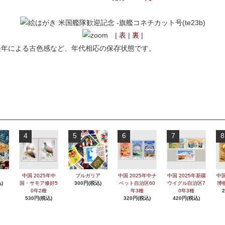
|
表
|
裏
|
経年による古色感など、年代相応の保存状態です。
4
5
6
7
8
中国 2025年中
ブルガリア
中国 2025年中チ
中国 2025年新疆
中国
)
国・サモア修好5
300円(税込)
ベット自治区60
ウイグル自治区7
博
0年2種
年3種
0年3種
530円(税込)
320円(税込)
420円(税込)