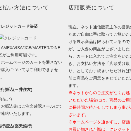
支払い方法について
店頭販売について
クレジットカード決済
現在、ネット通信販売主体の営業
ためご自由に手に取ってご覧いた
ける展示商品は限られているので
AMEX/VISA/JCB/MASTER/DINE
が、ご入要の商品がございました
RSがご利用可能です。
ら、カートに入れてご注文をいた
※ホームページのカートを通さない
き、お支払い方法を「店頭受け取
ご購入についてはご利用できませ
り」としてお手続きいただければ
ん。
前に商品をご用意をさせていただ
ます。
銀行振込(三井住友)
※ネットからのご注文がなくお越
前払い)
いただいた場合には、商品のご用
※お振込先はご注文確認メールにて
に長時間お待たせしてしまう事が
ご連絡いたします。
ざいます。
※ホームページを通さずに、店舗
銀行振込(楽天銀行)
お買い物された際は、クレジット