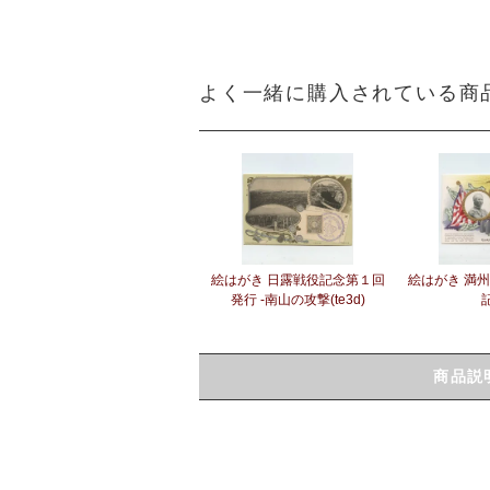
よく一緒に購入されている商
絵はがき 日露戦役記念第１回
絵はがき 満
発行 -南山の攻撃(te3d)
商品説