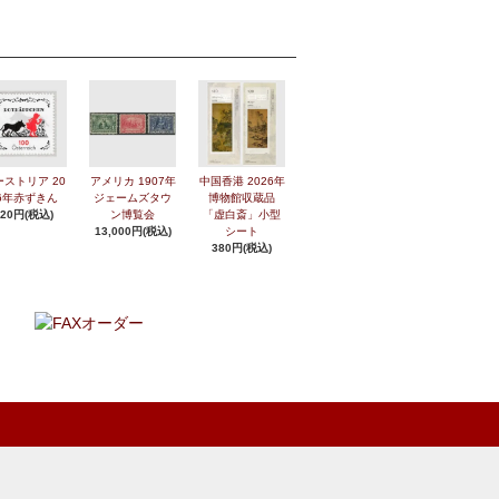
ーストリア 20
アメリカ 1907年
中国香港 2026年
6年赤ずきん
ジェームズタウ
博物館収蔵品
420円(税込)
ン博覧会
「虚白斎」小型
13,000円(税込)
シート
380円(税込)