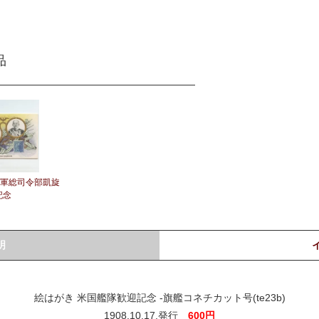
品
州軍総司令部凱旋
記念
明
絵はがき 米国艦隊歓迎記念 -旗艦コネチカット号(te23b)
1908.10.17.発行
600円