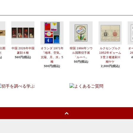
年出圉
中国 2026年中国
オランダ 1971年
韓国 1984年ソウ
ルクセンブルク
オ
刷
篆刻４種
「地球、空気、
ル国際切手展
1952年ギョーム
2
)
560円(税込)
太陽、月、水」5
「ルーペ」
３世２種連刷※
種
50円(税込)
糊ヤケ
500円(税込)
2,000円(税込)