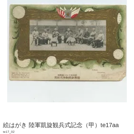
絵はがき 陸軍凱旋観兵式記念（甲）te17aa
te17_02