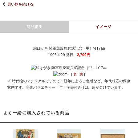
買い物を続ける
商品説明
イメージ
絵はがき 陸軍凱旋観兵式記念（甲）te17aa
1906.4.29.発行
2,700円
|
表
|
裏
|
※ 時代物のマテリアルですので、経年による古色感など、年代相応の保存
状態です。字体バラエティー「年」字頭付き(T1)。角が欠けています。
よく一緒に購入されている商品