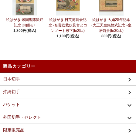
絵はがき 米国艦隊歓迎
絵はがき 日英博覧会記
絵はがき 大婚25年記念
記念 2種揃い
念 -名誉総裁伏見宮とコ
(大正天皇銀婚式記念)-皇
1,800円(税込)
ンノート殿下(te25a)
居前景(te30sb)
1,100円(税込)
800円(税込)
商品カテゴリー
日本切手
沖縄切手
パケット
外国切手・セレクト
限定販売品