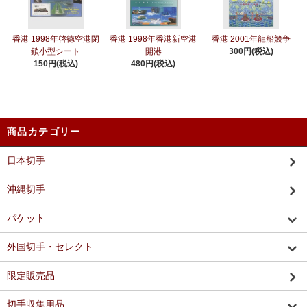
香港 1998年啓徳空港閉
香港 1998年香港新空港
香港 2001年龍船競争
鎖小型シート
開港
300円(税込)
150円(税込)
480円(税込)
商品カテゴリー
日本切手
沖縄切手
パケット
外国切手・セレクト
限定販売品
切手収集用品